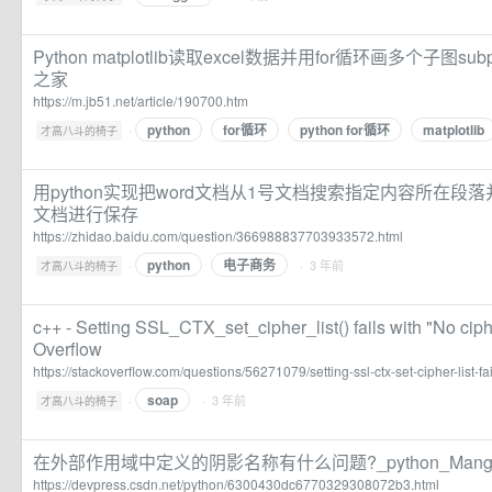
Python matplotlib读取excel数据并用for循环画多个子图sub
之家
https://m.jb51.net/article/190700.htm
python
for循环
python for循环
matplotlib
·
才高八斗的椅子
用python实现把word文档从1号文档搜索指定内容所在段
文档进行保存
https://zhidao.baidu.com/question/366988837703933572.html
python
电子商务
·
· 3 年前
才高八斗的椅子
c++ - Setting SSL_CTX_set_cipher_list() fails with "No ciph
Overflow
https://stackoverflow.com/questions/56271079/setting-ssl-ctx-set-cipher-list-fa
soap
·
· 3 年前
才高八斗的椅子
在外部作用域中定义的阴影名称有什么问题?_python_Mangs
https://devpress.csdn.net/python/6300430dc6770329308072b3.html