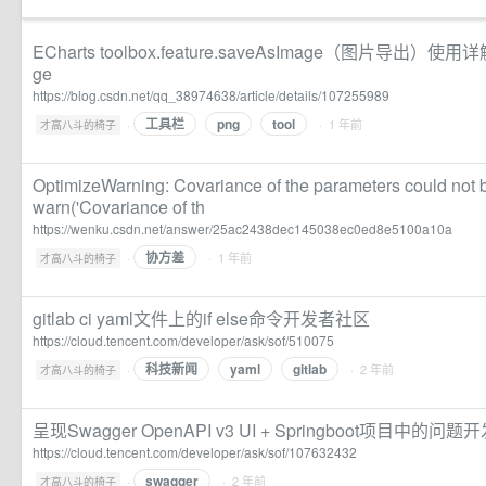
ECharts toolbox.feature.saveAsImage（图片导出）使用详解_
ge
https://blog.csdn.net/qq_38974638/article/details/107255989
工具栏
png
tool
·
· 1 年前
才高八斗的椅子
OptimizeWarning: Covariance of the parameters could not 
warn('Covariance of th
https://wenku.csdn.net/answer/25ac2438dec145038ec0ed8e5100a10a
协方差
·
· 1 年前
才高八斗的椅子
gitlab ci yaml文件上的if else命令开发者社区
https://cloud.tencent.com/developer/ask/sof/510075
科技新闻
yaml
gitlab
·
· 2 年前
才高八斗的椅子
呈现Swagger OpenAPI v3 UI + Springboot项目中的问
https://cloud.tencent.com/developer/ask/sof/107632432
swagger
·
· 2 年前
才高八斗的椅子