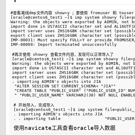
#查看离线dmp文件内容 show=y ；要使用 fromuser 和 touser
[oracle@centos6_test1 ~]$ imp system show=y file=pu
Warning: the objects were exported by ADMIN, not by
import done in US7ASCII character set and AL16UTF16
import server uses ZHS16GBK character set (possible
export client uses ZHS16GBK character set (possible
IMP-00031: Must specify FULL=Y or provide FROMUSER/
#再次使用 show=y 查看文件内容，发现可以正常导入了

[oracle@centos6_test1 ~]$ imp system show=y file=p
Warning: the objects were exported by ADMIN, not b
import done in US7ASCII character set and AL16UTF1
import server uses ZHS16GBK character set (possibl
export client uses ZHS16GBK character set (possibl
. importing ADMIN's objects into JIA

 "ALTER SESSION SET CURRENT_SCHEMA= "JIA""

 "CREATE TABLE "PUBLIC_USER" ("PUBLIC_USER_ID" NUM
# 开始导入，完成导入

[oracle@centos6_test1 ~]$ imp system file=public_
. importing ADMIN's objects into JIA

使用navicate工具查看oracle导入数据