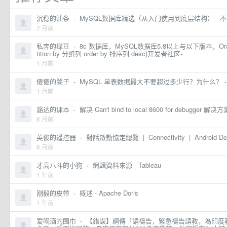
沉稳的油条
·
MySQL数据库精选（从入门使用到底层结构） - 
2 月前
私奔的绿豆
·
8c 数据库，MySQL数据库5.8以上与以下版本，Oracle数
tition by 分组列 order by 排序列 desc)开发者社区-
1 月前
傻傻的凳子
·
MySQL 单表数据最大不要超过多少行？为什么？ - Laf
1 月前
豁达的课本
·
解决 Can't bind to local 8600 for debugger 
8 月前
英俊的遥控器
·
對話啟動協定總覽 | Connectivity | Android Dev
8 月前
才高八斗的小狗
·
編輯資料來源 - Tableau
1 年前
刚毅的皮带
·
概述 - Apache Doris
1 年前
爱喝酒的围巾
·
【錯誤】網傳「請禱告，緊急禱告請教，為印度