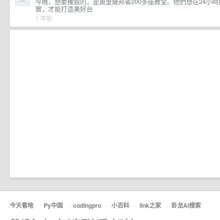
今晚，想要摧毀的，是奧里薩邦省200多座教堂。他們想在24小時內殺掉
實，才能打造美好台
1 年前
今天看啥
·
Py中国
·
codingpro
·
小百科
·
link之家
·
卧龙AI搜索