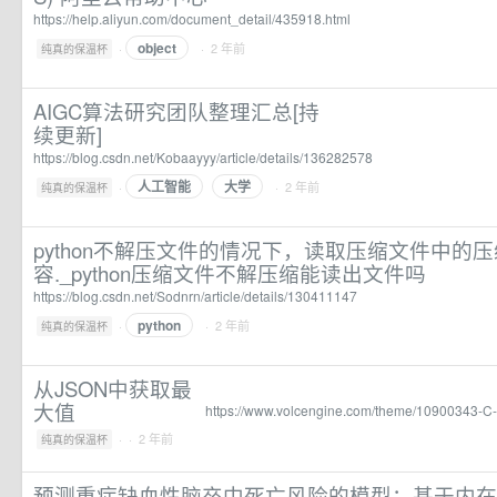
https://help.aliyun.com/document_detail/435918.html
object
·
· 2 年前
纯真的保温杯
AIGC算法研究团队整理汇总[持
续更新]
https://blog.csdn.net/Kobaayyy/article/details/136282578
人工智能
大学
·
· 2 年前
纯真的保温杯
python不解压文件的情况下，读取压缩文件中的
容._python压缩文件不解压缩能读出文件吗
https://blog.csdn.net/Sodnrn/article/details/130411147
python
·
· 2 年前
纯真的保温杯
从JSON中获取最
大值
https://www.volcengine.com/theme/10900343-C
·
· 2 年前
纯真的保温杯
预测重症缺血性脑卒中死亡风险的模型：基于内在