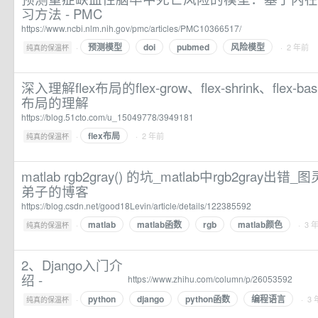
习方法 - PMC
https://www.ncbi.nlm.nih.gov/pmc/articles/PMC10366517/
预测模型
doi
pubmed
风险模型
·
· 2 年前
纯真的保温杯
深入理解flex布局的flex-grow、flex-shrink、flex-basi
布局的理解
https://blog.51cto.com/u_15049778/3949181
flex布局
·
· 2 年前
纯真的保温杯
matlab rgb2gray() 的坑_matlab中rgb2gra
弟子的博客
https://blog.csdn.net/good18Levin/article/details/122385592
matlab
matlab函数
rgb
matlab颜色
·
· 3 
纯真的保温杯
2、Django入门介
绍 -
https://www.zhihu.com/column/p/26053592
python
django
python函数
编程语言
·
· 3
纯真的保温杯