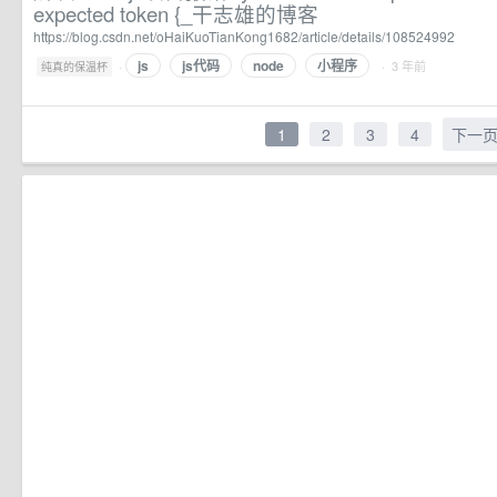
expected token {_干志雄的博客
https://blog.csdn.net/oHaiKuoTianKong1682/article/details/108524992
js
js代码
node
小程序
·
· 3 年前
纯真的保温杯
1
2
3
4
下一