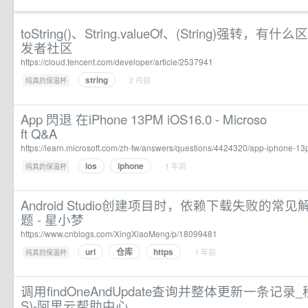
toString()、String.valueOf、(String)强转，有什
发者社区
https://cloud.tencent.com/developer/article/2537941
string
·
· 2 月前
纯真的保温杯
App 閃退 在iPhone 13PM iOS16.0 - Microso
ft Q&A
https://learn.microsoft.com/zh-tw/answers/questions/4424320/app-iphone-1
ios
iphone
·
· 1 年前
纯真的保温杯
Android Studio创建项目时，依赖下载失败的常见
题 - 星小梦
https://www.cnblogs.com/XingXiaoMeng/p/18099481
url
仓库
https
·
· 1 年前
纯真的保温杯
调用findOneAndUpdate查询并整体更新一条记录
S)-阿里云帮助中心