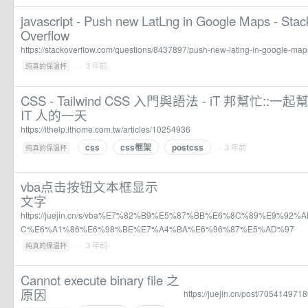
javascript - Push new LatLng in Google Maps - Stac
Overflow
https://stackoverflow.com/questions/8437897/push-new-latlng-in-google-map
·
· 3 年前
纯真的保温杯
CSS - Tailwind CSS 入門與語法 - iT 邦幫忙
IT 人的一天
https://ithelp.ithome.com.tw/articles/10254936
css
css框架
postcss
·
· 3 年前
纯真的保温杯
vba点击按钮文本框显示
文字
https://juejin.cn/s/vba%E7%82%B9%E5%87%BB%E6%8C%89%E9%9
C%E6%A1%86%E6%98%BE%E7%A4%BA%E6%96%87%E5%AD%97
·
· 3 年前
纯真的保温杯
Cannot execute binary file 之
原因
https://juejin.cn/post/70541497