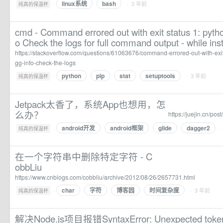
linux系统
bash
·
· 3 年前
纯真的保温杯
cmd - Command errored out with exit status 1: pyth
o Check the logs for full command output - while inst
https://stackoverflow.com/questions/61063676/command-errored-out-with-exit
gg-info-check-the-logs
python
pip
stat
setuptools
·
· 3 年前
纯真的保温杯
Jetpack太香了，系统App也想用，怎
么办？
https://juejin.cn/p
android开发
android框架
glide
dagger2
·
纯真的保温杯
在一个字符串中删除特定字符 - C
obbLiu
https://www.cnblogs.com/cobbliu/archive/2012/08/26/2657731.html
char
字符
博客园
时间复杂度
·
· 3 年前
纯真的保温杯
解决Node.js项目报错SyntaxError: Unexpected token ..