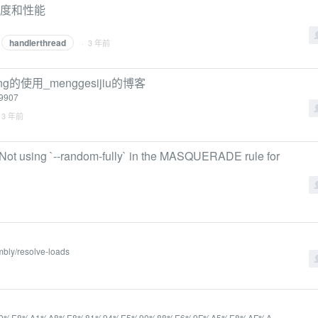
行速度和性能
handlerthread
· 3 年前
ng的使用_menggesijiu的博客
59907
 3 年前
sing `--random-fully` in the MASQUERADE rule for
mbly/resolve-loads
E5%BC%A0%E8%A1%A8%E8%81%94%E5%90%88%E6%9F%A5%E8%AF%A