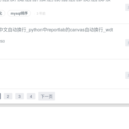
化
mysql排序
· 3 年前
pdf的中文自动换行_python中reportlab的canvas自动换行_wdt
7260
2
3
4
下一页