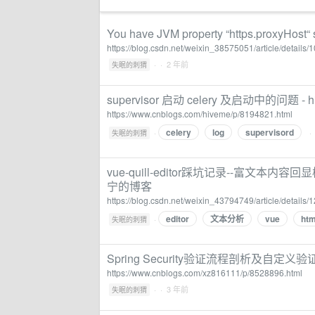
You have JVM property “https.proxyHos
https://blog.csdn.net/weixin_38575051/article/details
·
· 2 年前
失眠的刺猬
supervisor 启动 celery 及启动中的问题 - h
https://www.cnblogs.com/hiveme/p/8194821.html
celery
log
supervisord
·
·
失眠的刺猬
vue-quill-editor踩坑记录--富文本内容回显样式
宁的博客
https://blog.csdn.net/weixin_43794749/article/details
editor
文本分析
vue
ht
·
失眠的刺猬
Spring Security验证流程剖析及自定义验证方
https://www.cnblogs.com/xz816111/p/8528896.html
·
· 3 年前
失眠的刺猬