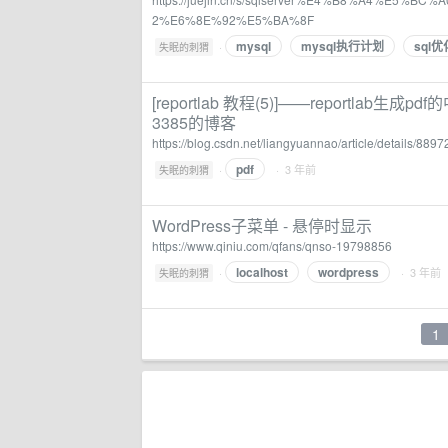
2%E6%8E%92%E5%BA%8F
mysql
mysql执行计划
sql优
·
失眠的刺猬
[reportlab 教程(5)]——reportlab生成
3385的博客
https://blog.csdn.net/liangyuannao/article/details/889
pdf
·
· 3 年前
失眠的刺猬
WordPress子菜单 - 悬停时显示
https://www.qiniu.com/qfans/qnso-19798856
localhost
wordpress
·
· 3 年前
失眠的刺猬
1