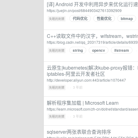
[译] Android 开发中利用异步来优化运
https://juejin.cn/post/6844903427613392909
代码优化
性能优化
bitmap
·
失眠的刺猬
C++读取文件中的汉字，wifstream，wstri
https://blog.csdn.net/qq_20317319/article/details/693
string
opencv
ifstream
·
·
失眠的刺猬
云原生|kubernetes|解决kube-proxy报错：Not u
iptables-阿里云开发者社区
http://developer.aliyun.com:443/article/1070447
·
· 3 年前
失眠的刺猬
解析程序集加载 | Microsoft Learn
https://learn.microsoft.com/zh-cn/dotnet/standard/asse
·
· 3 年前
失眠的刺猬
sqlserver两张表联合查询排序
https://juejin.cn/s/sqlserver%E4%B8%A4%