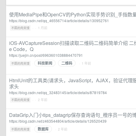
使用MediaPipe和OpenCV的Python实现手势识别_手指数量
https://blog.csdn.net/qq_46556714/article/details/130952761
·
· 1 月前
不羁的肉夹馍
iOS-AVCaptureSession扫描读取二维码二维码简单介绍 二维码
e Code，Q
https://juejin.cn/post/6963601038884470791
科技新闻
二维码
·
· 1 年前
不羁的肉夹馍
HtmlUnit的工具类(请求头，JavaScript，AJAX，验证代理服
求头
https://blog.csdn.net/qq_32483145/article/details/87819784
·
· 2 年前
不羁的肉夹馍
DataGrip入门小tips_datagrip保存查询语句_橙序员一号的
https://blog.csdn.net/z463544804/article/details/126520439
数据库
·
· 2 年前
不羁的肉夹馍