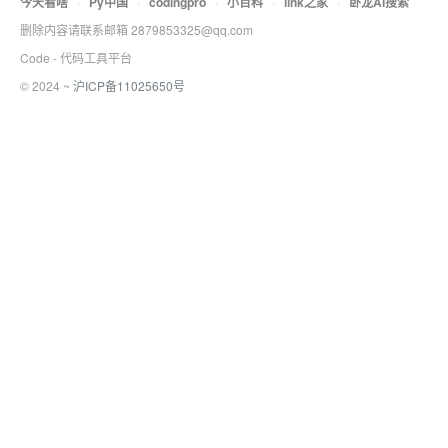
今天看啥
·
Py中国
·
codingpro
·
小百科
·
link之家
·
卧龙AI搜索
删除内容请联系邮箱 2879853325@qq.com
Code - 代码工具平台
© 2024 ~
沪ICP备11025650号