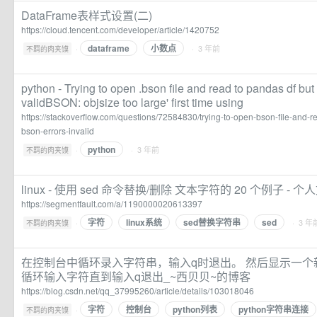
DataFrame表样式设置(二)
https://cloud.tencent.com/developer/article/1420752
dataframe
小数点
·
· 3 年前
不羁的肉夹馍
python - Trying to open .bson file and read to pandas df but 
validBSON: objsize too large' first time using
https://stackoverflow.com/questions/72584830/trying-to-open-bson-file-and-re
bson-errors-invalid
python
·
· 3 年前
不羁的肉夹馍
linux - 使用 sed 命令替换/删除 文本字符的 20 个例子 - 个人
https://segmentfault.com/a/1190000020613397
字符
linux系统
sed替换字符串
sed
·
· 3 年
不羁的肉夹馍
在控制台中循环录入字符串，输入q时退出。 然后显示一个新的
循环输入字符直到输入q退出_~西贝贝~的博客
https://blog.csdn.net/qq_37995260/article/details/103018046
字符
控制台
python列表
python字符串连接
·
不羁的肉夹馍