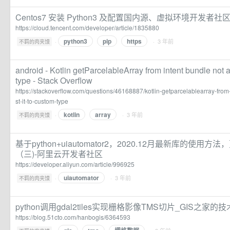
Centos7 安装 Python3 及配置国内源、虚拟环境开发者社
https://cloud.tencent.com/developer/article/1835880
python3
pip
https
·
· 3 年前
不羁的肉夹馍
android - Kotlin getParcelableArray from intent bundle not ab
type - Stack Overflow
https://stackoverflow.com/questions/46168887/kotlin-getparcelablearray-from-
st-it-to-custom-type
kotlin
array
·
· 3 年前
不羁的肉夹馍
基于python+uiautomator2，2020.12月最新库的使用方法
（三)-阿里云开发者社区
https://developer.aliyun.com/article/996925
uiautomator
·
· 3 年前
不羁的肉夹馍
python调用gdal2tiles实现栅格影像TMS切片_GIS之家的
https://blog.51cto.com/hanbogis/6364593