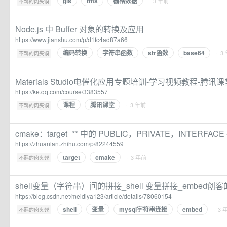
gis
tms
栅格数据
·
· 3 年前
不羁的肉夹馍
Node.js 中 Buffer 对象的转换及应用
https://www.jianshu.com/p/d1fc4ad87a66
编码转换
字符串函数
str函数
base64
·
· 3
不羁的肉夹馍
Materials Studio电催化应用专题培训-学习视频教程-腾讯课
https://ke.qq.com/course/3383557
课程
腾讯课堂
·
· 3 年前
不羁的肉夹馍
cmake：target_** 中的 PUBLIC，PRIVATE，INTERFACE 
https://zhuanlan.zhihu.com/p/82244559
target
cmake
·
· 3 年前
不羁的肉夹馍
shell变量（字符串）间的拼接_shell 变量拼接_embed创
https://blog.csdn.net/meidiya123/article/details/78060154
shell
变量
mysql字符串连接
embed
·
· 3 
不羁的肉夹馍