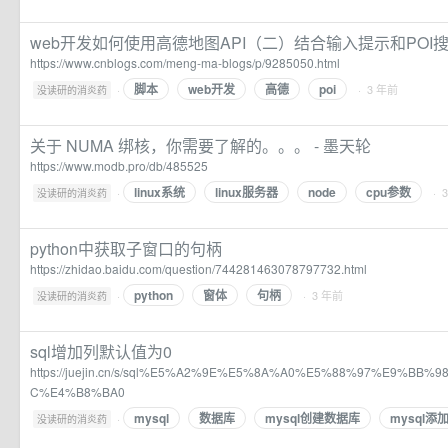
web开发如何使用高德地图API（二）结合输入提示和POI搜索插
https://www.cnblogs.com/meng-ma-blogs/p/9285050.html
脚本
web开发
高德
poi
·
· 3 年前
没读研的消炎药
关于 NUMA 绑核，你需要了解的。。。 - 墨天轮
https://www.modb.pro/db/485525
linux系统
linux服务器
node
cpu参数
·
· 
没读研的消炎药
python中获取子窗口的句柄
https://zhidao.baidu.com/question/744281463078797732.html
python
窗体
句柄
·
· 3 年前
没读研的消炎药
sql增加列默认值为0
https://juejin.cn/s/sql%E5%A2%9E%E5%8A%A0%E5%88%97%E9%B
C%E4%B8%BA0
mysql
数据库
mysql创建数据库
mysql添
·
没读研的消炎药