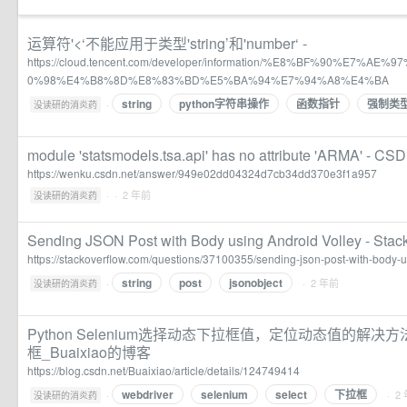
运算符'<‘不能应用于类型'string’和'number‘ -
https://cloud.tencent.com/developer/information/%E8%BF%90%E7%
0%98%E4%B8%8D%E8%83%BD%E5%BA%94%E7%94%A8%E4%BA
string
python字符串操作
函数指针
强制类
·
没读研的消炎药
module 'statsmodels.tsa.api' has no attribute 'ARMA' - 
https://wenku.csdn.net/answer/949e02dd04324d7cb34dd370e3f1a957
·
· 2 年前
没读研的消炎药
Sending JSON Post with Body using Android Volley - Stac
https://stackoverflow.com/questions/37100355/sending-json-post-with-body-u
string
post
jsonobject
·
· 2 年前
没读研的消炎药
Python Selenium选择动态下拉框值，定位动态值的解决方法
框_Buaixiao的博客
https://blog.csdn.net/Buaixiao/article/details/124749414
webdriver
selenium
select
下拉框
·
· 2
没读研的消炎药