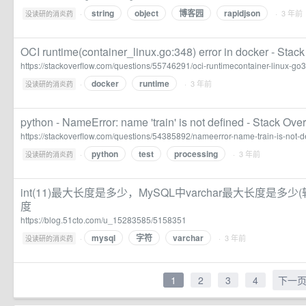
string
object
博客园
rapidjson
·
· 3 年前
没读研的消炎药
OCI runtime(container_linux.go:348) error in docker - Stac
https://stackoverflow.com/questions/55746291/oci-runtimecontainer-linux-go3
docker
runtime
·
· 3 年前
没读研的消炎药
python - NameError: name 'train' is not defined - Stack Ove
https://stackoverflow.com/questions/54385892/nameerror-name-train-is-not-d
python
test
processing
·
· 3 年前
没读研的消炎药
int(11)最大长度是多少，MySQL中varchar最大长度是多少(转)_
度
https://blog.51cto.com/u_15283585/5158351
mysql
字符
varchar
·
· 3 年前
没读研的消炎药
1
2
3
4
下一