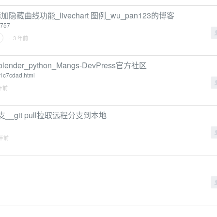
隐藏曲线功能_livechart 图例_wu_pan123的博客
8757
· 3 年前
e of blender_python_Mangs-DevPress官方社区
d1c7cdad.html
 年前
__git pull拉取远程分支到本地
 年前