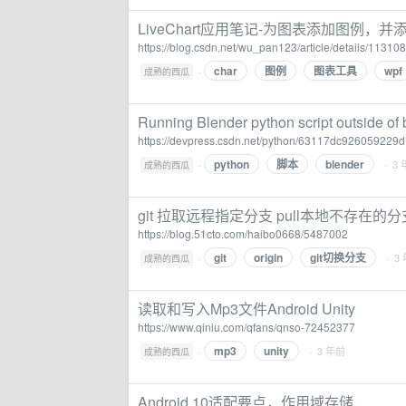
LiveChart应用笔记-为图表添加图例，并添加
https://blog.csdn.net/wu_pan123/article/details/11310
char
图例
图表工具
wpf
·
成熟的西瓜
Running Blender python script outsid
https://devpress.csdn.net/python/63117dc926059229
python
脚本
blender
·
· 3
成熟的西瓜
git 拉取远程指定分支 pull本地不存在的分支
https://blog.51cto.com/haibo0668/5487002
git
origin
git切换分支
·
· 3
成熟的西瓜
读取和写入Mp3文件Android Unity
https://www.qiniu.com/qfans/qnso-72452377
mp3
unity
·
· 3 年前
成熟的西瓜
Android 10适配要点，作用域存储