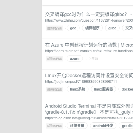
交叉编译gcc时为什么一定要编译glibc？ -
https://www.zhihu.com/question/41672814/answer/20
gcc
编译程序
glibc
交叉
·
成熟的西瓜
在 Azure 中创建按计划运行的函数 | Microsof
https://learn.microsoft.com/zh-cn/azure/azure-function
azure
·
· 2 年前
成熟的西瓜
Linux开启Docker远程访问并设置安
https://juejin.cn/post/7189983590828998711
linux系统
linux服务器
docke
·
成熟的西瓜
Android Studio Terminal 不是内部或
\gradle-8.1.1\bin\gradle】 不是可执_gu
https://blog.csdn.net/guiying712/article/details/531299
环境变量
android开发
gradle
·
成熟的西瓜