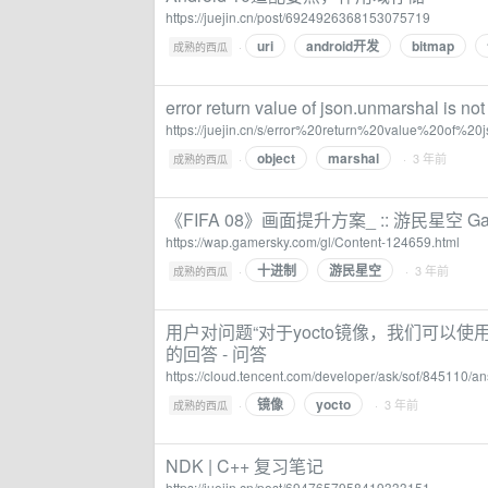
https://juejin.cn/post/6924926368153075719
uri
android开发
bitmap
·
成熟的西瓜
error return value of json.unmarshal is no
https://juejin.cn/s/error%20return%20value%20of%
object
marshal
·
· 3 年前
成熟的西瓜
《FIFA 08》画面提升方案_ :: 游民星空 Gam
https://wap.gamersky.com/gl/Content-124659.html
十进制
游民星空
·
· 3 年前
成熟的西瓜
用户对问题“对于yocto镜像，我们可以使用
的回答 - 问答
https://cloud.tencent.com/developer/ask/sof/845110
镜像
yocto
·
· 3 年前
成熟的西瓜
NDK | C++ 复习笔记
https://juejin.cn/post/6947657958419333151