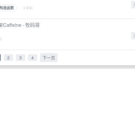
构造函数
· 3 年前
feine - 牧码哥
前
2
3
4
下一页