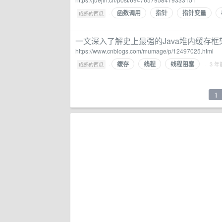
函数调用
指针
指针变量
·
成熟的西瓜
一文深入了解史上最强的Java堆内缓存框架Caf
https://www.cnblogs.com/mumage/p/12497025.html
缓存
线程
线程阻塞
·
· 3 年
成熟的西瓜
1