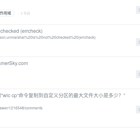
作用域
· 3 年前
t checked (errcheck)
20json.unmarshal%20is%20not%20checked%20(errcheck)
erSky.com
"wic cp“命令复制到自定义分区的最大文件大小是多少？”
/answer/1216548/comments