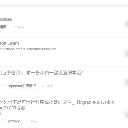
3035398
编译
· 2 年前
t Learn
s/functions-create-scheduled-function
全访问(证书密钥)，附一份小白一键设置脚本哦！
r
openssl生成证书
· 3 年前
外部命令,也不是可运行程序或批处理文件_【f:\gradle-8.1.1-bin
iying712的博客
61
groovy
· 3 年前