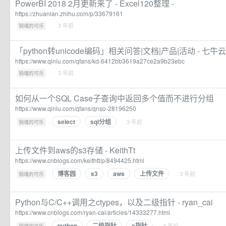
PowerBI 2018 2月更新来了 - Excel120整理 -
https://zhuanlan.zhihu.com/p/33679161
·
· 3 年前
销魂的可乐
「python转unicode编码」相关问答|文档|产品|活动 - 七牛云
https://www.qiniu.com/qfans/kd-6412bb3619a27ce2a9b23ebc
·
· 3 年前
销魂的可乐
如何从一个SQL Case子查询中返回多个值而不进行分组
https://www.qiniu.com/qfans/qnso-28196250
select
sql分组
·
· 3 年前
销魂的可乐
上传文件到aws的s3存储 - KeithTt
https://www.cnblogs.com/keithtt/p/8494425.html
博客园
s3
aws
上传文件
·
· 3 年前
销魂的可乐
Python与C/C++调用之ctypes，以及二级指针 - ryan_cai
https://www.cnblogs.com/ryan-cai/articles/14333277.html
python
二级指针
c指针
·
· 3 年前