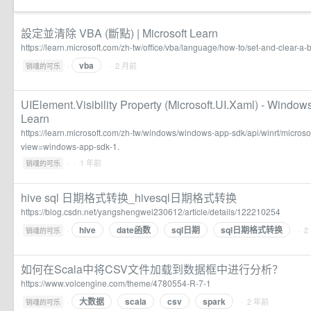
設定並清除 VBA (斷點) | Microsoft Learn
https://learn.microsoft.com/zh-tw/office/vba/language/how-to/set-and-clear-a-
vba
·
· 2 月前
销魂的可乐
UIElement.Visibility Property (Microsoft.UI.Xaml) - Window
Learn
https://learn.microsoft.com/zh-tw/windows/windows-app-sdk/api/winrt/microsoft
view=windows-app-sdk-1.
·
· 1 年前
销魂的可乐
hive sql 日期格式转换_hivesql日期格式转换
https://blog.csdn.net/yangshengwei230612/article/details/122210254
hive
date函数
sql日期
sql日期格式转换
·
· 2
销魂的可乐
如何在Scala中将CSV文件加载到数据框中进行分析？
https://www.volcengine.com/theme/4780554-R-7-1
大数据
scala
csv
spark
·
· 2 年前
销魂的可乐