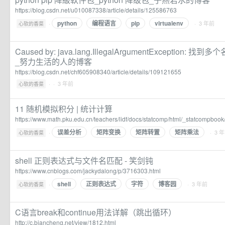
https://blog.csdn.net/u010087338/article/details/125586763
python
编程语言
pip
virtualenv
·
· 3 年前
心软的香菜
Caused by: java.lang.IllegalArgumentException: 找
_努力生活的人的博客
https://blog.csdn.net/chf605908340/article/details/109121655
·
· 3 年前
心软的香菜
11 随机模拟积分 | 统计计算
https://www.math.pku.edu.cn/teachers/lidf/docs/statcomp/html/_statcompbook
误差分析
矩阵变换
矩阵转置
矩阵乘法
·
· 3 
心软的香菜
shell 正则表达式与文件名匹配 - 笑剑钝
https://www.cnblogs.com/jackydalong/p/3716303.html
shell
正则表达式
字符
博客园
·
· 3 年前
心软的香菜
C语言break和continue用法详解（跳出循环）
http://c.biancheng.net/view/1812.html