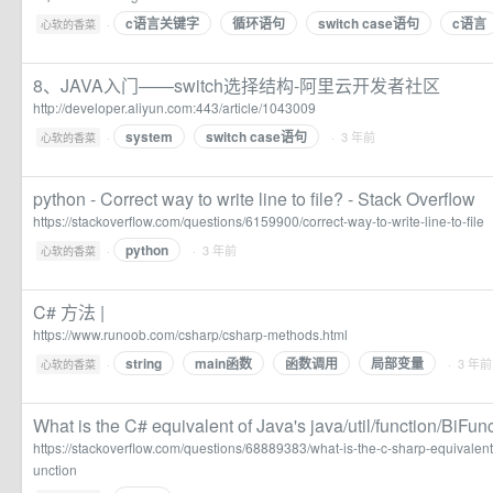
c语言关键字
循环语句
switch case语句
c语言
·
心软的香菜
8、JAVA入门——switch选择结构-阿里云开发者社区
http://developer.aliyun.com:443/article/1043009
system
switch case语句
·
· 3 年前
心软的香菜
python - Correct way to write line to file? - Stack Overflow
https://stackoverflow.com/questions/6159900/correct-way-to-write-line-to-file
python
·
· 3 年前
心软的香菜
C# 方法 |
https://www.runoob.com/csharp/csharp-methods.html
string
main函数
函数调用
局部变量
·
· 3 年前
心软的香菜
What is the C# equivalent of Java's java/util/function/BiFun
https://stackoverflow.com/questions/68889383/what-is-the-c-sharp-equivalent-o
unction