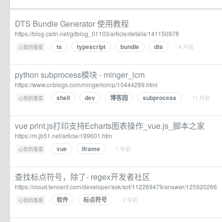
DTS Bundle Generator 使用教程
https://blog.csdn.net/gitblog_01103/article/details/141150978
ts
typescript
bundle
dts
·
· 9 月前
心软的香菜
python subprocess模块 - minger_lcm
https://www.cnblogs.com/mingerlcm/p/10444289.html
shell
dev
博客园
subprocess
·
· 11 月前
心软的香菜
vue print.js打印支持Echarts图表操作_vue.js_脚本之家
https://m.jb51.net/article/199601.htm
vue
iframe
·
· 1 年前
心软的香菜
查找标点符号，除了- regex开发者社区
https://cloud.tencent.com/developer/ask/sof/112269479/answer/125920266
软件
标点符号
·
· 2 年前
心软的香菜