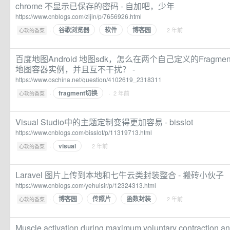
chrome 不显示已保存的密码 - 自加吧，少年
https://www.cnblogs.com/zijin/p/7656926.html
谷歌浏览器
软件
博客园
·
· 2 年前
心软的香菜
百度地图Android 地图sdk，怎么在两个自己定义的Fragm
地图容器实例，并且互不干扰？ -
https://www.oschina.net/question/4102619_2318311
fragment切换
·
· 2 年前
心软的香菜
Visual Studio中的主题定制变得更加容易 - bisslot
https://www.cnblogs.com/bisslot/p/11319713.html
visual
·
· 2 年前
心软的香菜
Laravel 图片上传到本地和七牛云类封装整合 - 搬砖小伙子
https://www.cnblogs.com/yehuisir/p/12324313.html
博客园
传照片
函数封装
·
· 2 年前
心软的香菜
Muscle activation during maximum voluntary contraction an