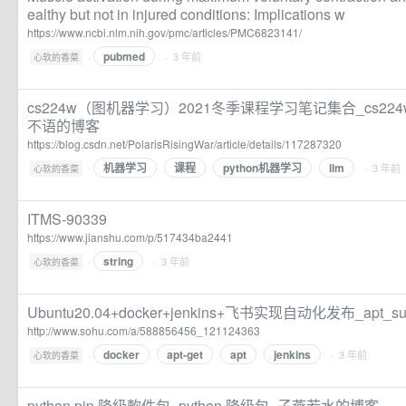
ealthy but not in injured conditions: Implications w
https://www.ncbi.nlm.nih.gov/pmc/articles/PMC6823141/
pubmed
·
· 3 年前
心软的香菜
cs224w（图机器学习）2021冬季课程学习笔记集合_cs22
不语的博客
https://blog.csdn.net/PolarisRisingWar/article/details/117287320
机器学习
课程
python机器学习
llm
·
· 3 年前
心软的香菜
ITMS-90339
https://www.jianshu.com/p/517434ba2441
string
·
· 3 年前
心软的香菜
Ubuntu20.04+docker+jenkins+飞书实现自动化发布_apt_sud
http://www.sohu.com/a/588856456_121124363
docker
apt-get
apt
jenkins
·
· 3 年前
心软的香菜
python pip 降級軟件包_python 降级包_子燕若水的博客