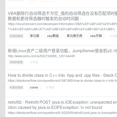
VBA删除行自动筛选不为空_值的自动筛选在没有匹配项时删除
数据和更改筛选器时触发的自动时间戳 -
https://cloud.tencent.com/developer/information/VBA%E5%88%A0%
7%AA%E5%8A%A8%E7%AD%9B%E9%80%89%E4%B8%8D%E4%B8%
单元格
vba数组
单元格引用
vba字典
·
· 3 年
另类的眼镜
新增Linux资产二级用户登录功能，JumpServer堡垒机v2.1
http://www.sohu.com/a/502724955_120144445
·
· 3 年前
另类的眼镜
How to divide class in C++ into .hpp and .cpp files - Stack 
https://stackoverflow.com/questions/41087485/how-to-divide-class-in-c-into-h
const
·
· 3 年前
另类的眼镜
retrofit2 - Retrofit POST java.io.IOException: unexpected 
ction caused by java.io.EOFException: \n not found
https://stackoverflow.com/questions/61422009/retrofit-post-java-io-ioexcept