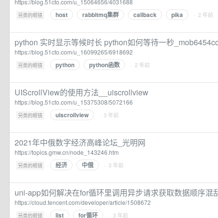
https://blog.51cto.com/u_15064656/4031688
host
rabbitmq集群
callback
pika
·
· 2 年前
另类的眼镜
python 实时显示等候时长 python如何等待一秒_mob6454c
https://blog.51cto.com/u_16099265/6918692
python
python函数
·
· 2 年前
另类的眼镜
UIScrollView的使用方法__uiscrollview
https://blog.51cto.com/u_15375308/5072166
uiscrollview
·
· 3 年前
另类的眼镜
2021年中俄数字经济高峰论坛_光明网
https://topics.gmw.cn/node_143246.htm
经济
中俄
·
· 3 年前
另类的眼镜
uni-app如何解决在for循环里调用异步请求获取数据顺序
https://cloud.tencent.com/developer/article/1508672
list
for循环
·
· 3 年前
另类的眼镜