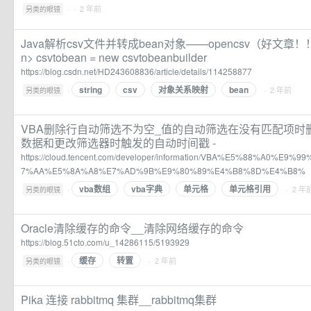
·
· 2 年前
另类的眼镜
Java解析csv文件并转成bean对象——opencsv（好文章！！）_
n> csvtobean = new csvtobeanbuilder
https://blog.csdn.net/HD243608836/article/details/114258877
string
csv
对象关系映射
bean
·
· 2 年前
另类的眼镜
VBA删除行自动筛选不为空_值的自动筛选在没有匹配项时删除
数据和更改筛选器时触发的自动时间戳 -
https://cloud.tencent.com/developer/information/VBA%E5%88%A0%
7%AA%E5%8A%A8%E7%AD%9B%E9%80%89%E4%B8%8D%E4%B8%
vba数组
vba字典
单元格
单元格引用
·
· 2 年
另类的眼镜
Oracle清除缓存的命令__清除网络缓存的命令
https://blog.51cto.com/u_14286115/5193929
缓存
转置
·
· 2 年前
另类的眼镜
Pika 连接 rabbitmq 集群__rabbitmq集群