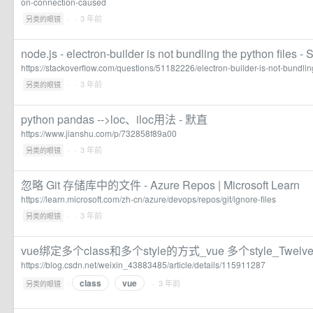
on-connection-caused
·
· 3 年前
另类的眼镜
node.js - electron-builder is not bundling the python files -
https://stackoverflow.com/questions/51182226/electron-builder-is-not-bundlin
·
· 3 年前
另类的眼镜
python pandas -->loc、iloc用法 - 默直
https://www.jianshu.com/p/732858f89a00
·
· 3 年前
另类的眼镜
忽略 Git 存储库中的文件 - Azure Repos | Microsoft Learn
https://learn.microsoft.com/zh-cn/azure/devops/repos/git/ignore-files
·
· 3 年前
另类的眼镜
vue绑定多个class和多个style的方式_vue 多个style_Twelv
https://blog.csdn.net/weixin_43883485/article/details/115911287
class
vue
·
· 3 年前
另类的眼镜