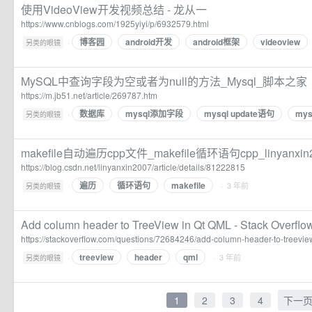
使用VideoView开发视频总结 - 龙从一
https://www.cnblogs.com/1925yiyi/p/6932579.html
博客园
android开发
android框架
videoview
·
另类的眼镜
MySQL中查询字段为空或者为null的方法_Mysql_脚本之家
https://m.jb51.net/article/269787.htm
数据库
mysql添加字段
mysql update语句
mys
·
另类的眼镜
makefile自动遍历cpp文件_makefile循环语句cpp_linyanx
https://blog.csdn.net/linyanxin2007/article/details/81222815
遍历
循环语句
makefile
·
· 3 年前
另类的眼镜
Add column header to TreeView in Qt QML - Stack Overflo
https://stackoverflow.com/questions/72684246/add-column-header-to-treevie
treeview
header
qml
·
· 3 年前
另类的眼镜
1
2
3
4
下一