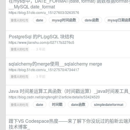
在mysql中，DATE_FORMAT(date, format) 函数根据for
__MySQL date_format
https://blog.51cto.com/u_15127603/3263576
date
mysql时间函数
date函数
mysql日期函
·
重情义的吐司
PostgreSql 的PL/pgSQL 块结构
https://www.jianshu.com/p/02717b3276c5
·
· 3 年前
重情义的吐司
sqlalchemy的merge使用__sqlalchemy merge
https://blog.51cto.com/u_15127570/4734417
·
· 3 年前
重情义的吐司
Java 时间差运算工具函数（时间戳运算）_java时间差工具_A
https://blog.csdn.net/qingfeng812/article/details/53424520
date
时间戳
date函数
simpledateformat
·
重情义的吐司
蹭下VS Codespace热度——来了解下你没玩过的船新云
技术博客_