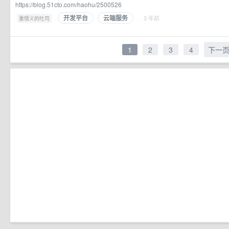
https://blog.51cto.com/haohu/2500526
开发平台
云端服务
·
· 3 年前
重情义的吐司
1
2
3
4
下一