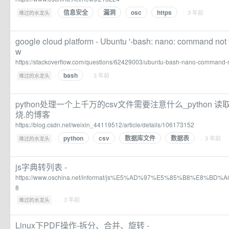
信息安全
漏洞
osc
https
·
· 3 年前
难过的水龙头
google cloud platform - Ubuntu '-bash: nano: command not f
w
https://stackoverflow.com/questions/62429003/ubuntu-bash-nano-command-
bash
·
· 3 年前
难过的水龙头
python处理一个上千万的csv文件需要注意什么_python
烧.的博客
https://blog.csdn.net/weixin_44119512/article/details/106173152
python
csv
数据库文件
数据表
·
· 3 年前
难过的水龙头
js字典转列表 -
https://www.oschina.net/informat/js%E5%AD%97%E5%85%B8%E8%
8
·
· 3 年前
难过的水龙头
Linux下PDF操作-拆分、合并、旋转 -