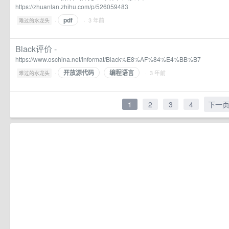
https://zhuanlan.zhihu.com/p/526059483
pdf
·
· 3 年前
难过的水龙头
Black评价 -
https://www.oschina.net/informat/Black%E8%AF%84%E4%BB%B7
开放源代码
编程语言
·
· 3 年前
难过的水龙头
1
2
3
4
下一