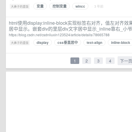
变量
控制变量
wincc
·
· 3 年前
大鼻子的盒饭
html使用display:inline-block实现标签右对齐，值左对
居中显示。嵌套div的里层div文字居中显示_inline靠右_
https://blog.csdn.net/csdnliuxin123524/article/details/78665788
display
css垂直居中
text-align
inline-block
·
大鼻子的盒饭
1
2
3
4
下一