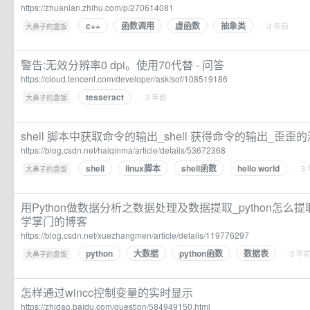
https://zhuanlan.zhihu.com/p/270614081
c++
函数调用
虚函数
抽象类
·
· 3 年前
大鼻子的盒饭
警告:无效分辨率0 dpi。使用70代替 - 问答
https://cloud.tencent.com/developer/ask/sof/108519186
tesseract
·
· 3 年前
大鼻子的盒饭
shell 脚本中获取命令的输出_shell 获得命令的输出_歪歪
https://blog.csdn.net/haiqinma/article/details/53672368
shell
linux脚本
shell函数
hello world
·
· 3
大鼻子的盒饭
用Python做数据分析之数据处理及数据提取_python怎么
学掌门的博客
https://blog.csdn.net/xuezhangmen/article/details/119776297
python
大数据
python函数
数据表
·
· 3 年
大鼻子的盒饭
怎样通过wincc控制变量的实时显示
https://zhidao.baidu.com/question/584949150.html