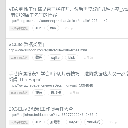
VBA 判断工作簿是否已经打开，然后再读取的几种方案_v
_奔跑的犀牛先生的博客
https://blog.csdn.net/xuemanqianshan/article/details/103811143
sub
vba
·
· 2 年前
大鼻子的盒饭
SQLite 数据类型 |
http://www.runoob.com/sqlite/sqlite-data-types.html
教程
sqlite
blob
·
· 3 年前
大鼻子的盒饭
手动筛选报表？学会6个切片器技巧，进阶数据达人仅一步之
新闻-The Paper
https://www.thepaper.cn/newsDetail_forward_5094848
按钮
选项卡
·
· 3 年前
大鼻子的盒饭
EXCEL-VBA(宏)工作薄事件大全
https://baijiahao.baidu.com/s?id=1653770030461346813
sub
加载宏
target
xml格式
·
· 3 年前
大鼻子的盒饭