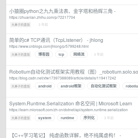
小猿圈python之九九乘法表、金字塔和杨辉三角 -
https://zhuanlan.zhihu.com/p/72217704
·
· 3 年前
大鼻子的盒饭
简单的c# TCP通讯（TcpListener） - jhlong
https://www.cnblogs.com/jhlong/p/5799248.html
博客园
tcp
网络流
·
· 3 年前
大鼻子的盒饭
Robotium自动化测试框架实用教程（图）_robotium.solo
https://blog.csdn.net/xfw17397388089/article/details/119417242
android
android框架
自动化测试框架
roboti
·
大鼻子的盒饭
System.Runtime.Serialization 命名空间 | Microsoft Learn
https://learn.microsoft.com/zh-cn/dotnet/api/system.runtime.serialization
system
runtime
序列化
·
· 3 年前
大鼻子的盒饭
【C++学习笔记】 纯虚函数详解，绝不纯属虚构！ -