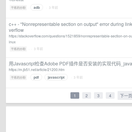
adb
·
· 3 年前
干练的炒粉
c++ - "Nonrepresentable section on output" error during link
verflow
https://stackoverflow.com/questions/1521859/nonrepresentable-section-on-out
inux
·
· 3 年前
干练的炒粉
用Javascript检查Adobe PDF插件是否安装的实现代码_jav
https://m.jb51.net/article/21200.htm
pdf
javascript
·
· 3 年前
干练的炒粉
1
2
3
4
下一