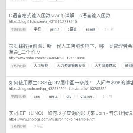
C语言格式输入函数scanf()详解__c语言输入函数
https://blog.51cto.com/u_437549/2788115
字符
printf
c语言
scanf
·
· 3 年前
干练的炒粉
彭剑锋教授前瞻：新一代人工智能影响下，哪一类管理者会被淘
革命_三个阶段
http://www.sohu.com/a/684834893_121118998
人工智能
人力资源管理专业
人力资源成本
彭剑
·
干练的炒粉
如何使用原生CSS在DIV层中画一条线？_人间草木96的博
https://blog.csdn.net/qq_43258252/article/details/103295852
css
meta
div
charset
·
· 3 年前
干练的炒粉
实战 EF（LINQ） 如何以子查询的形式来 Join - 音乐让我说
https://www.cnblogs.com/Music/p/linq-join-sample.html
·
· 3 年前
干练的炒粉