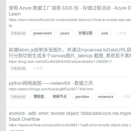
使用 Azure 数据工厂调用 SSIS 包 - 存储过程活动 - Azure Data F
Learn
https://learn.microsoft.com/zh-cn/azure/data-factory/v1/how-to-invoke-ssis-p
ity
powershell
azure
存储过程
ssis
·
· 3 年前
干练的炒粉
前端fabric.js绘制多张图片，并通过mycanvas.toDataUR
行分割切割生成多个canvas图片_fabricjs 截图_黑夜若不
https://blog.csdn.net/GAOJINGZHEN36/article/details/115692917
·
· 3 年前
干练的炒粉
python网络画图——networkX - 数据之风
https://www.cnblogs.com/huiyang865/p/5677449.html
博客园
网络节点
partition
networkx
·
· 3 年
干练的炒粉
android - adb: error: remote object '/data/data/com.me.mypro
Stack Overflow
https://stackoverflow.com/questions/40488317/adb-error-remote-object-dat
-not-exist