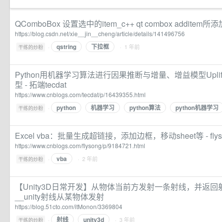
QComboBox 设置选中的item_c++ qt combox addit
https://blog.csdn.net/xie__jin__cheng/article/details/141496756
qstring
下拉框
·
· 1 年前
干练的炒粉
Python用机器学习算法进行因果推断与增量、增益模型Uplift 
型 - 拓端tecdat
https://www.cnblogs.com/tecdat/p/16439355.html
python
机器学习
python算法
python机器学习
·
干练的炒粉
Excel vba：批量生成超链接，添加边框，移动sheet等 - flys
https://www.cnblogs.com/flysong/p/9184721.html
vba
·
· 2 年前
干练的炒粉
【Unity3D日常开发】从物体当前方发射一条射线，并返
__unity射线从某物体发射
https://blog.51cto.com/itMonon/3369804
射线
unity3d
·
· 3 年前
干练的炒粉