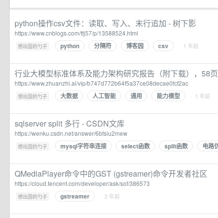
python操作csv文件：读取、写入、末行追加 - 树下影
https://www.cnblogs.com/ttj57/p/13588524.html
python
分隔符
博客园
csv
·
· 1 年前
想出国的勺子
行业大模型标准体系及能力架构研究报告（附下载），58页pdf 
https://www.zhuanzhi.ai/vip/b747d772b64f5a37ce08decae0fcf2ac
大数据
人工智能
通用
能力模型
·
· 1 年前
想出国的勺子
sqlserver split 多行 - CSDN文库
https://wenku.csdn.net/answer/6bfsiu2mew
mysql字符串连接
select函数
split函数
电路
·
想出国的勺子
QMediaPlayer命令中的GST (gstreamer)命令开发者社区
https://cloud.tencent.com/developer/ask/sof/386573
gstreamer
·
· 2 年前
想出国的勺子