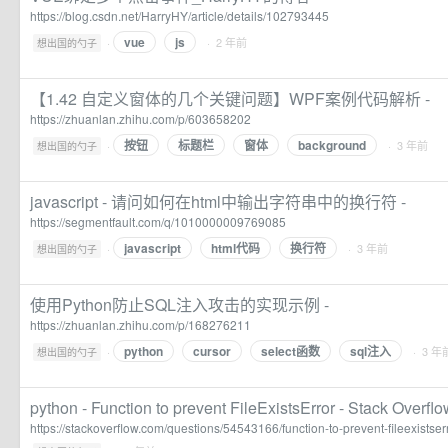
https://blog.csdn.net/HarryHY/article/details/102793445
vue
js
·
· 2 年前
想出国的勺子
【​​​​1.42 自定义窗体的几个关键问题】WPF案例代码解析 -
https://zhuanlan.zhihu.com/p/603658202
按钮
标题栏
窗体
background
·
· 3 年前
想出国的勺子
javascript - 请问如何在html中输出字符串中的换行符 -
https://segmentfault.com/q/1010000009769085
javascript
html代码
换行符
·
· 3 年前
想出国的勺子
使用Python防止SQL注入攻击的实现示例 -
https://zhuanlan.zhihu.com/p/168276211
python
cursor
select函数
sql注入
·
· 3 年
想出国的勺子
python - Function to prevent FileExistsError - Stack Overfl
https://stackoverflow.com/questions/54543166/function-to-prevent-fileexistser