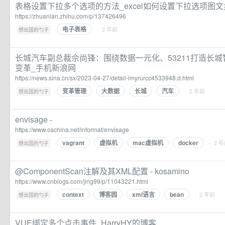
表格设置下拉多个选项的方法_excel如何设置下拉选项图文步
https://zhuanlan.zhihu.com/p/137426496
电子表格
·
· 2 年前
想出国的勺子
长城汽车副总裁佘尚锋：围绕数据一元化、53211打造长
变革_手机新浪网
https://news.sina.cn/sx/2023-04-27/detail-imyrurcc4533948.d.html
变革管理
大数据
长城
汽车
·
· 2 年前
想出国的勺子
envisage -
https://www.oschina.net/informat/envisage
vagrant
虚拟机
mac虚拟机
docker
·
· 2 
想出国的勺子
@ComponentScan注解及其XML配置 - kosamino
https://www.cnblogs.com/jing99/p/11043221.html
context
博客园
xml语言
bean
·
· 2 年前
想出国的勺子
VUE绑定多个点击事件_HarryHY的博客