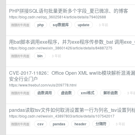
PHP拼接SQL语句批量更新多个字段_夏已微凉、的博客
https://blog.csdn.net/qq_36025814/article/details/79402688
php
sql数据库
update
·
· 3 年前
微醺的牛肉面
用bat脚本调用exe程序，并为exe程序传参数_bat 调用exe_
https://blog.csdn.net/weixin_38601426/article/details/84887275
bin
·
· 3 年前
微醺的牛肉面
CVE-2017-11826：Office Open XML wwlib模块解析混淆
安全行业门户
https://www.freebuf.com/vuls/209778.html
函数调用
虚函数
xml格式
解析函数
·
· 3 年
微醺的牛肉面
pandas读取tsv文件如何取消设置第一行为列名_tsv设置列标签_
https://blog.csdn.net/weixin_43897803/article/details/107542017
csv
pandas
header
分隔符
·
· 3 年前
微醺的牛肉面