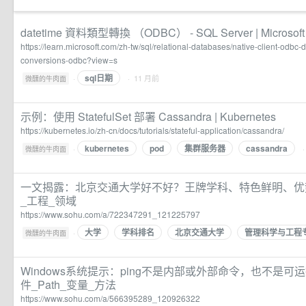
datetime 資料類型轉換 （ODBC） - SQL Server | Microsoft 
https://learn.microsoft.com/zh-tw/sql/relational-databases/native-client-odbc-
conversions-odbc?view=s
sql日期
·
· 11 月前
微醺的牛肉面
示例：使用 StatefulSet 部署 Cassandra | Kubernetes
https://kubernetes.io/zh-cn/docs/tutorials/stateful-application/cassandra/
kubernetes
pod
集群服务器
cassandra
·
·
微醺的牛肉面
一文揭露：北京交通大学好不好？王牌学科、特色鲜明、优
_工程_领域
https://www.sohu.com/a/722347291_121225797
大学
学科排名
北京交通大学
管理科学与工程
·
微醺的牛肉面
Windows系统提示：ping不是内部或外部命令，也不是
件_Path_变量_方法
https://www.sohu.com/a/566395289_120926322