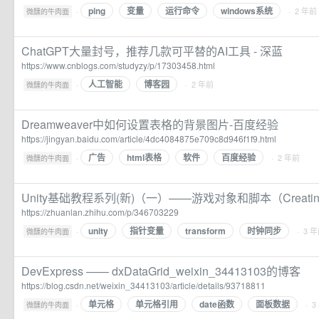
ping
变量
运行命令
windows系统
·
· 2 年前
微醺的牛肉面
ChatGPT大量封号，推荐几款可平替的AI工具 - 深蓝
https://www.cnblogs.com/studyzy/p/17303458.html
人工智能
博客园
·
· 2 年前
微醺的牛肉面
Dreamweaver中如何设置表格的背景图片-百度经验
https://jingyan.baidu.com/article/4dc4084875e709c8d946f1f9.html
广告
html表格
软件
百度经验
·
· 2 年前
微醺的牛肉面
Unity基础教程系列(新)（一）——游戏对象和脚本（Creating a
https://zhuanlan.zhihu.com/p/346703229
unity
指针变量
transform
时钟同步
·
· 3 
微醺的牛肉面
DevExpress —— dxDataGrid_weixin_34413103的博客
https://blog.csdn.net/weixin_34413103/article/details/93718811
单元格
单元格引用
date函数
面板数据
·
· 3
微醺的牛肉面