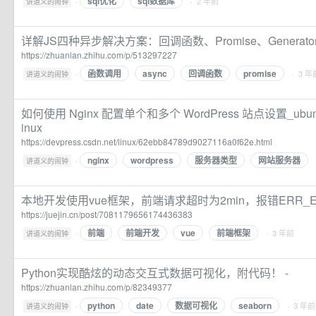
sql优化
sql数据库
·
· 2 年前
讲道义的闹钟
详解JS四种异步解决方案：回调函数、Promise、Generator、as
https://zhuanlan.zhihu.com/p/513297227
函数调用
async
回调函数
promise
·
· 3 年
讲道义的闹钟
如何使用 Nginx 配置单个和多个 WordPress 站点设置_ubuntu_
inux
https://devpress.csdn.net/linux/62ebb84789d9027116a0f62e.html
nginx
wordpress
服务器类型
网站服务器
·
讲道义的闹钟
本地开发使用vue框架，前端请求超时为2min，报错ERR_EM
https://juejin.cn/post/7081179656174436383
前端
前端开发
vue
前端框架
·
· 3 年前
讲道义的闹钟
Python实现酷炫的动态交互式数据可视化，附代码！ -
https://zhuanlan.zhihu.com/p/82349377
python
date
数据可视化
seaborn
·
· 3 年前
讲道义的闹钟