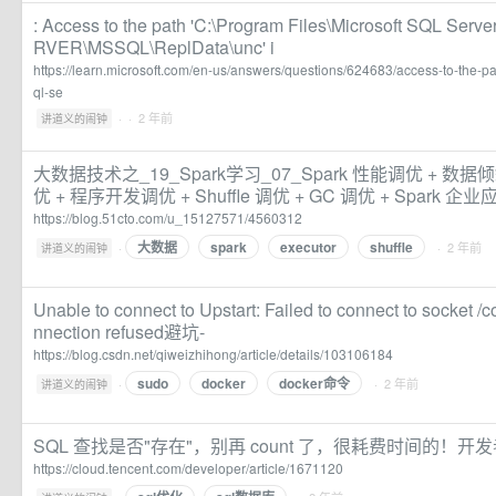
: Access to the path 'C:\Program Files\Microsoft SQL S
RVER\MSSQL\ReplData\unc' i
https://learn.microsoft.com/en-us/answers/questions/624683/access-to-the-pa
ql-se
·
· 2 年前
讲道义的闹钟
大数据技术之_19_Spark学习_07_Spark 性能调优 + 数
优 + 程序开发调优 + Shuffle 调优 + GC 调优 + Spark 企
https://blog.51cto.com/u_15127571/4560312
大数据
spark
executor
shuffle
·
· 2 年前
讲道义的闹钟
Unable to connect to Upstart: Failed to connect to socket /
nnection refused避坑-
https://blog.csdn.net/qiweizhihong/article/details/103106184
sudo
docker
docker命令
·
· 2 年前
讲道义的闹钟
SQL 查找是否"存在"，别再 count 了，很耗费时间的！开
https://cloud.tencent.com/developer/article/1671120