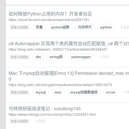
如何释放Python占用的内存？开发者社区
https://cloud.tencent.com/developer/article/2297191
变量
python函数
内存碎片
python
·
· 8 月
讲道义的闹钟
c# Automapper 实现两个类的属性自动匹配赋值_c# 两
https://blog.csdn.net/weixin_43602710/article/details/95338467
dto
string类
automapper
·
· 1 年前
讲道义的闹钟
Mac 下mysql启动报错[Errno 13] Permission denied_mac mys
d
https://blog.csdn.net/zhengwenhaodezw/article/details/128510073
mysql
mac
mysql创建数据库
errno
·
· 2 
讲道义的闹钟
可转债研报阅读笔记 - xuruilong100
https://www.cnblogs.com/xuruilong100/p/13234397.html
·
· 2 年前
讲道义的闹钟