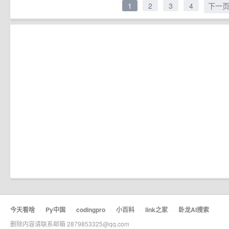
1
2
3
4
下一
今天看啥
·
Py中国
·
codingpro
·
小百科
·
link之家
·
卧龙AI搜索
删除内容请联系邮箱 2879853325@qq.com