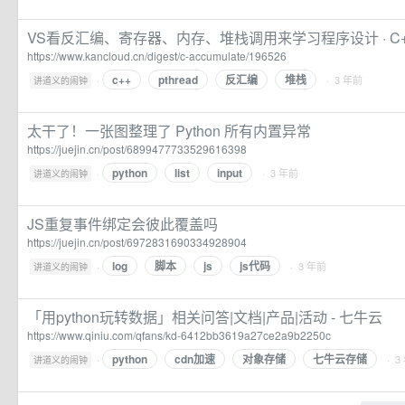
VS看反汇编、寄存器、内存、堆栈调用来学习程序设计 · C++
https://www.kancloud.cn/digest/c-accumulate/196526
c++
pthread
反汇编
堆栈
·
· 3 年前
讲道义的闹钟
太干了！一张图整理了 Python 所有内置异常
https://juejin.cn/post/6899477733529616398
python
list
input
·
· 3 年前
讲道义的闹钟
JS重复事件绑定会彼此覆盖吗
https://juejin.cn/post/6972831690334928904
log
脚本
js
js代码
·
· 3 年前
讲道义的闹钟
「用python玩转数据」相关问答|文档|产品|活动 - 七牛云
https://www.qiniu.com/qfans/kd-6412bb3619a27ce2a9b2250c
python
cdn加速
对象存储
七牛云存储
·
· 3
讲道义的闹钟