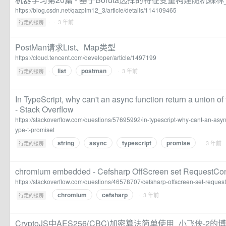
https://blog.csdn.net/qazplm12_3/article/details/114109465
·
· 3 年前
行走的楼房
PostMan请求List、Map类型
https://cloud.tencent.com/developer/article/1497199
list
postman
·
· 3 年前
行走的楼房
In TypeScript, why can't an async function return a union o
- Stack Overflow
https://stackoverflow.com/questions/57695992/in-typescript-why-cant-an-async
ype-t-promiset
string
async
typescript
promise
·
· 3 年前
行走的楼房
chromium embedded - Cefsharp OffScreen set RequestCont
https://stackoverflow.com/questions/46578707/cefsharp-offscreen-set-request
chromium
cefsharp
·
· 3 年前
行走的楼房
CryptoJS中AES256(CBC)加密算法简单使用_小飞侠-2的