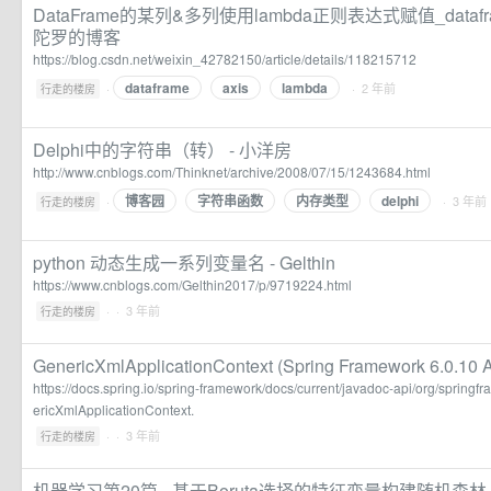
DataFrame的某列&多列使用lambda正则表达式赋值_datafram
陀罗的博客
https://blog.csdn.net/weixin_42782150/article/details/118215712
dataframe
axis
lambda
·
· 2 年前
行走的楼房
Delphi中的字符串（转） - 小洋房
http://www.cnblogs.com/Thinknet/archive/2008/07/15/1243684.html
博客园
字符串函数
内存类型
delphi
·
· 3 年前
行走的楼房
python 动态生成一系列变量名 - Gelthin
https://www.cnblogs.com/Gelthin2017/p/9719224.html
·
· 3 年前
行走的楼房
GenericXmlApplicationContext (Spring Framework 6.0.10 
https://docs.spring.io/spring-framework/docs/current/javadoc-api/org/spring
ericXmlApplicationContext.
·
· 3 年前
行走的楼房
机器学习第20篇 - 基于Boruta选择的特征变量构建随机森