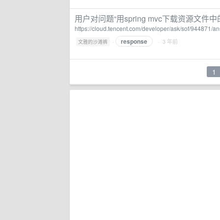
用户对问题“用spring mvc下载资源文件中的
https://cloud.tencent.com/developer/ask/sof/944871/
response
·
· 3 年前
文雅的沙滩裤
1