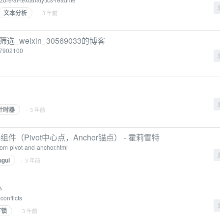
文本分析
· 3 年前
筛选_weixin_30569033的博客
/97902100
计时器
· 3 年前
orm组件（Pivot中心点，Anchor锚点） - 霍莉雪特
from-pivot-and-anchor.html
ugui
· 3 年前
心
conflicts
写锁
· 3 年前