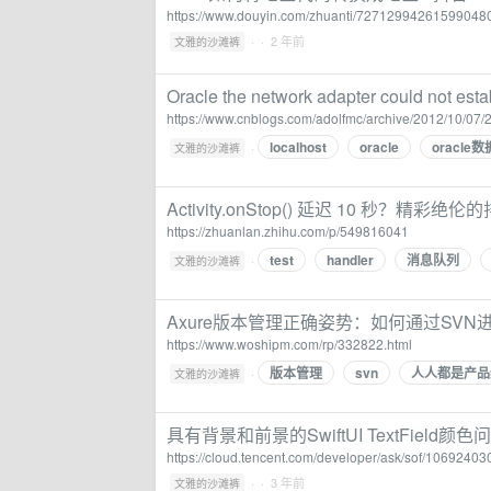
https://www.douyin.com/zhuanti/72712994261599048
·
· 2 年前
文雅的沙滩裤
Oracle the network adapter could not esta
https://www.cnblogs.com/adolfmc/archive/2012/10/07/
localhost
oracle
oracle
·
文雅的沙滩裤
Activity.onStop() 延迟 10 秒？精彩绝
https://zhuanlan.zhihu.com/p/549816041
test
handler
消息队列
·
文雅的沙滩裤
Axure版本管理正确姿势：如何通过SVN
https://www.woshipm.com/rp/332822.html
版本管理
svn
人人都是产品
·
文雅的沙滩裤
具有背景和前景的SwiftUI TextField颜色问
https://cloud.tencent.com/developer/ask/sof/10692403
·
· 3 年前
文雅的沙滩裤