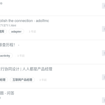
09
blish the connection - adolfmc
2713711.html
数据库
adapter
· 3 年前
伦的排查历程！ -
activity
· 3 年前
进行协同设计 | 人人都是产品经理
经理
互联网产品经理
· 3 年前
题 - 问答
0