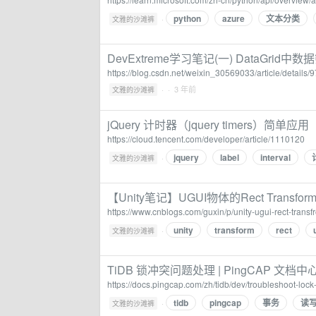
python
azure
文本分类
·
文雅的沙滩裤
DevExtreme学习笔记(一) DataGrid中数据
https://blog.csdn.net/weixin_30569033/article/details
·
· 3 年前
文雅的沙滩裤
jQuery 计时器（jquery timers）简单应用
https://cloud.tencent.com/developer/article/1110120
jquery
label
interval
·
文雅的沙滩裤
【Unity笔记】UGUI物体的Rect Transf
https://www.cnblogs.com/guxin/p/unity-ugui-rect-trans
unity
transform
rect
·
文雅的沙滩裤
TiDB 锁冲突问题处理 | PingCAP 文档中
https://docs.pingcap.com/zh/tidb/dev/troubleshoot-lock-
tidb
pingcap
事务
读
·
文雅的沙滩裤