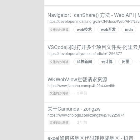
Navigator：canShare() 方法 - Web API |
https://developer.mozilla.org/zh-CN/docs/Web/API/Nav
web技术
web开发
mdn
·
文雅的沙滩裤
VSCode同时打开多个项目文件夹-阿里
https://developer.aliyun.com/article/1256377
科技新闻
云计算
阿里
·
· 
文雅的沙滩裤
WKWebView拦截请求资源
https://www.jianshu.com/p/4b2fc44cef8b
·
· 2 年前
文雅的沙滩裤
关于Camunda - zongzw
https://www.cnblogs.com/zongzw/p/18225974
·
· 2 年前
文雅的沙滩裤
excel如何将地区代码转换成地区 - 抖音