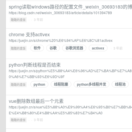
spring读取windows路径的配置文件_weixin_30693183的
https://blog.csdn.net/weixin_30693183/article/details/101394789
·
· 3 年前
酷酷的盒饭
chrome 支持activex
https://juejin.cn/s/chrome%20%E6%94%AF%E6%8C%81activex
软件
谷歌
谷歌浏览器
activex
·
· 3 年前
酷酷的盒饭
python判断线程是否结束
https://juejin.cn/s/python%E5%88%A4%E6%96%AD%E7%BA%BF%E7
0%A6%E7%BB%93%E6%9D%9F
python
线程阻塞
python多线程并发
线程池
·
酷酷的盒饭
vue删除数组最后一个元素
https://juejin.cn/s/vue%E5%88%A0%E9%99%A4%E6%95%B0%E7%B
E%E4%B8%80%E4%B8%AA%E5%85%83%E7%B4%A0
·
· 3 年前
酷酷的盒饭