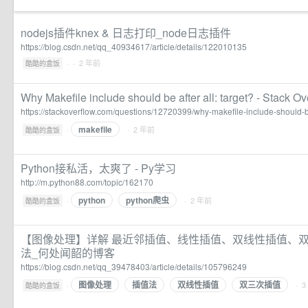
nodejs插件knex & 日志打印_node日志插件
https://blog.csdn.net/qq_40934617/article/details/122010135
·
· 2 年前
酷酷的盒饭
Why Makefile include should be after all: target? - Stack Ov
https://stackoverflow.com/questions/12720399/why-makefile-include-should-be-
makefile
·
· 2 年前
酷酷的盒饭
Python接私活，太爽了 - Py学习
http://m.python88.com/topic/162170
python
python爬虫
·
· 2 年前
酷酷的盒饭
【图像处理】详解 最近邻插值、线性插值、双线性插值、
法_何处闻韶的博客
https://blog.csdn.net/qq_39478403/article/details/105796249
图像处理
插值法
双线性插值
双三次插值
·
· 
酷酷的盒饭