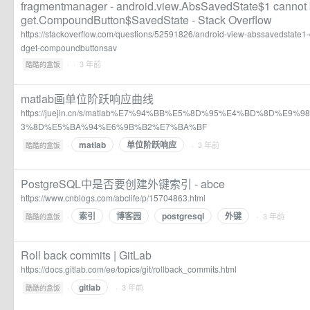
fragmentmanager - android.view.AbsSavedState$1 cannot b
get.CompoundButton$SavedState - Stack Overflow
https://stackoverflow.com/questions/52591826/android-view-abssavedstate1-
dget-compoundbuttonsav
·
· 3 年前
酷酷的盒饭
matlab画单位阶跃响应曲线
https://juejin.cn/s/matlab%E7%94%BB%E5%8D%95%E4%BD%8D%E9
3%8D%E5%BA%94%E6%9B%B2%E7%BA%BF
matlab
单位阶跃响应
·
· 3 年前
酷酷的盒饭
PostgreSQL中是否要创建外键索引 - abce
https://www.cnblogs.com/abclife/p/15704863.html
索引
博客园
postgresql
外键
·
· 3 年前
酷酷的盒饭
Roll back commits | GitLab
https://docs.gitlab.com/ee/topics/git/rollback_commits.html
gitlab
·
· 3 年前
酷酷的盒饭