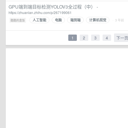
GPU端到端目标检测YOLOV3全过程（中） -
https://zhuanlan.zhihu.com/p/267199061
人工智能
电脑
端到端
计算机视觉
·
· 3 年前
酷酷的盒饭
1
2
3
4
下一