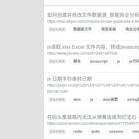
如何创建并修改文件数据源_智能商业分析 Quic
https://help.aliyun.com/zh/quick-bi/user-guide/add-a-fil
数据库文件
类型系统
商业分
·
宽容的佛珠
js读取.xlsx Excel 文件内容，转成javas
https://www.jianshu.com/p/612e91a970d2
脚本
javascript
js
js代
·
宽容的佛珠
js 日期字符串转日期
https://juejin.cn/s/js%20%E6%97%A5%E6%
E6%9C%9F
date
js
date函数
strin
·
宽容的佛珠
在码头集装箱内无法从弹簧连接到红宝石 -
https://cloud.tencent.com/developer/ask/sof/11558951
redis
jedis
session
info
·
宽容的佛珠