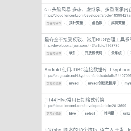
c++头脑风暴-多态、虚继承、多重继承
https://cloud.tencent.com/developer/article/1839942
指针变量
虚函数
成员变量
·
宽容的佛珠
最齐全不接受反驳、常用BUG管理工具系
http://developer.aliyun.com:443/article/1168735
软件
开放源代码
云系统
·
宽容的佛珠
Android 使用JDBC连接数据库_Lkypho
https://blog.csdn.net/Lkyphoon/article/details/5440709
mysql
mysql创建数据库
my
·
宽容的佛珠
[1144]Hive常用日期格式转换
https://cloud.tencent.com/developer/article/2013699
hive
select
时间戳
unix
·
宽容的佛珠
写好shell脚本的13个技巧_语言 & 开发_Jose