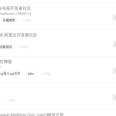
内存布局开发者社区
?areaSource=106002.14
多重继承
· 3 年前
统-阿里云开发者社区
功能测试
· 3 年前
on的博客
5
sql导入sql文件
jdbc
· 3 年前
· 3 年前
ph Matthias Goh_InfoQ精选文章