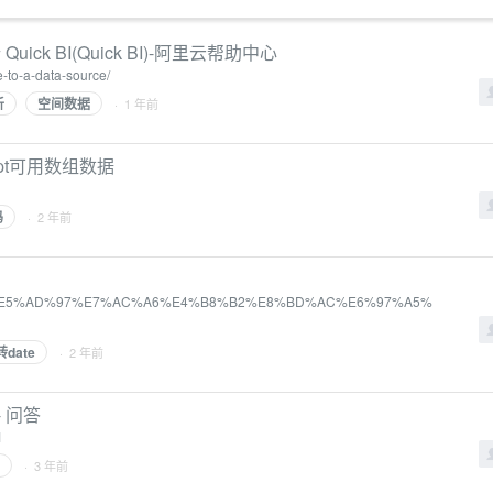
k BI(Quick BI)-阿里云帮助中心
e-to-a-data-source/
析
空间数据
· 1 年前
cript可用数组数据
码
· 2 年前
9C%9F%E5%AD%97%E7%AC%A6%E4%B8%B2%E8%BD%AC%E6%97%A5%
g转date
· 2 年前
 问答
1
· 3 年前