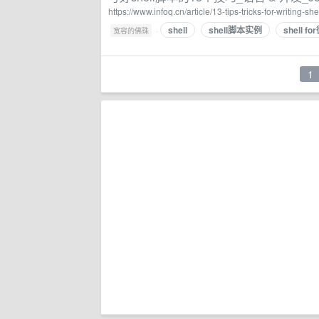
https://www.infoq.cn/article/13-tips-tricks-for-writing-s
shell
shell脚本实例
shell f
·
宽容的佛珠
1