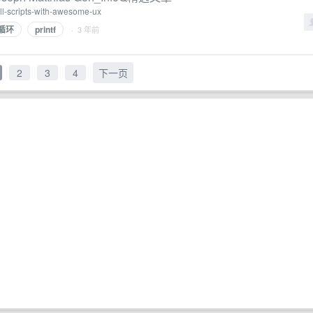
hell-scripts-with-awesome-ux
or循环
printf
· 3 年前
2
3
4
下一页