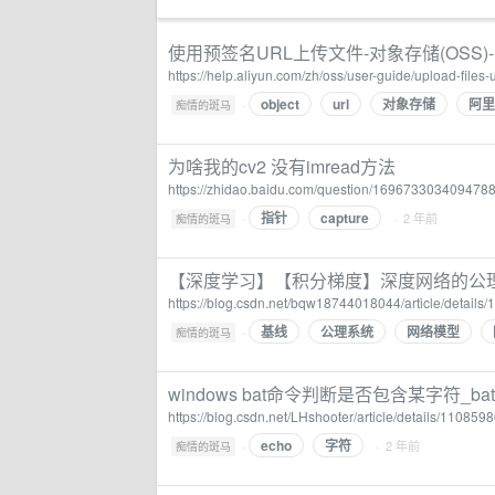
使用预签名URL上传文件-对象存储(OSS
https://help.aliyun.com/zh/oss/user-guide/upload-files
object
url
对象存储
阿里
·
痴情的斑马
为啥我的cv2 没有imread方法
https://zhidao.baidu.com/question/169673303409478
指针
capture
·
· 2 年前
痴情的斑马
【深度学习】【积分梯度】深度网络的公理归因(Axiomat
https://blog.csdn.net/bqw18744018044/article/details
基线
公理系统
网络模型
·
痴情的斑马
windows bat命令判断是否包含某字符_
https://blog.csdn.net/LHshooter/article/details/110859
echo
字符
·
· 2 年前
痴情的斑马