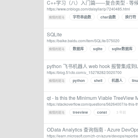
C++学习（八）入门篇——复合类型 - 等
https://www.cnblogs.com/daisyliar/p/7240485.html
字符串函数
char函数
换行符
·
痴情的斑马
SQLite
https://baike.baidu.com/item/SQLite/375020
数据库
sqlite
sqlite数据库
·
痴情的斑马
python 飞书机器人 web hook 报警集成到Li
https://blog.51cto.com/u_15278282/3020700
python
shell
机器人
li
·
痴情的斑马
qt - Is this the Minimum Viable TreeView
https://stackoverflow.com/questions/56264007/is-this
treeview
const
·
· 3 年前
痴情的斑马
OData Analytics 查询指南 - Azure DevOps |
https://learn.microsoft.com/zh-cn/azure/devops/report/