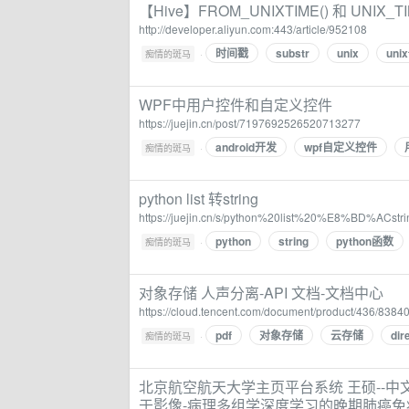
【Hive】FROM_UNIXTIME() 和 U
http://developer.aliyun.com:443/article/952108
时间戳
substr
unix
unix
·
痴情的斑马
WPF中用户控件和自定义控件
https://juejin.cn/post/7197692526520713277
android开发
wpf自定义控件
·
痴情的斑马
python list 转string
https://juejin.cn/s/python%20list%20%E8%BD%ACstri
python
string
python函数
·
痴情的斑马
对象存储 人声分离-API 文档-文档中心
https://cloud.tencent.com/document/product/436/8384
pdf
对象存储
云存储
dir
·
痴情的斑马
北京航空航天大学主页平台系统 王硕--中
于影像-病理多组学深度学习的晚期肺癌免疫治疗