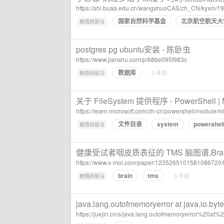
https://shi.buaa.edu.cn/wangshuoCAS/zh_CN/kyxm/19
国家自然科学基金
北京航空航天大
·
痴情的斑马
postgres pg ubuntu安装 - 陈卧虫
https://www.jianshu.com/p/68be095f983c
数据库
·
· 3 年前
痴情的斑马
关于 FileSystem 提供程序 - PowerShell | Mi
https://learn.microsoft.com/zh-cn/powershell/module/m
文件目录
system
powershel
·
痴情的斑马
健康受试者咽皮质表征的 TMS 脑图谱,Brain Sti
https://www.x-mol.com/paper/123526510158108672
brain
tms
·
· 3 年前
痴情的斑马
java.lang.outofmemoryerror at java.io.by
https://juejin.cn/s/java.lang.outofmemoryerror%20at%