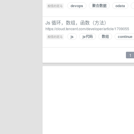
devops
聚合数据
odata
·
痴情的斑马
Js 循环，数组，函数（方法）
https://cloud.tencent.com/developer/article/1709055
js
js代码
数组
continue
·
痴情的斑马
1