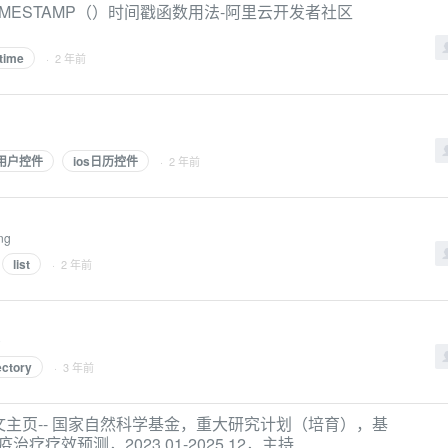
NIX_TIMESTAMP（）时间戳函数用法-阿里云开发者社区
time
· 2 年前
用户控件
ios日历控件
· 2 年前
ng
list
· 2 年前
0
ectory
· 3 年前
文主页-- 国家自然科学基金，重大研究计划（培育），基
疗效预测，2023.01-2025.12，主持