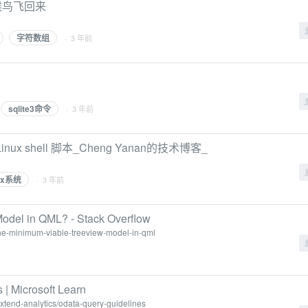
候鸟飞回来
字符数组
· 3 年前
sqlite3命令
· 3 年前
nux shell 脚本_Cheng Yanan的技术博客_
nux系统
· 3 年前
 Model in QML? - Stack Overflow
-the-minimum-viable-treeview-model-in-qml
 Microsoft Learn
extend-analytics/odata-query-guidelines