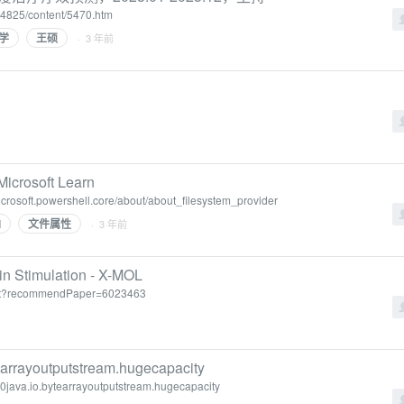
4825/content/5470.htm
学
王硕
· 3 年前
crosoft Learn
icrosoft.powershell.core/about/about_filesystem_provider
l
文件属性
· 3 年前
mulation - X-MOL
0/t?recommendPaper=6023463
tearrayoutputstream.hugecapacity
20java.io.bytearrayoutputstream.hugecapacity