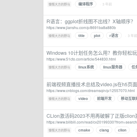
编译程序
·
· 3 年前
慷慨大方的野马
R语言：ggplot折线图不出线？X轴顺序？
https://www.jianshu.com/p/8691ba8a880b
title
plot
r语言
·
· 3 年
慷慨大方的野马
Windows 10计划任务怎么用？教你轻松玩转
https://www.51cto.com/article/544830.html
linux系统
linux服务器
任
·
慷慨大方的野马
前端视频直播技术总结及video.js在h5页面中的
https://www.cnblogs.com/dreamsqin/p/12557070.html
video
前端开发
移动互联
·
慷慨大方的野马
CLion激活码2023不用再破解了正版clio
https://www.bilibili.com/read/cv20199330?from=search
cmake
clang
clion
·
· 
慷慨大方的野马