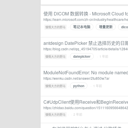
使用 DICOM 数据转换 - Microsoft Cloud for H
https://learn.microsoft.com/zh-cn/industry/healthcare/
笔记本电脑
增量更新
dic
·
慷慨大方的野马
antdesign DatePicker 禁止选择历史
https://blog.csdn.net/qq_45194705/article/details/128
datepicker
·
· 1 年前
慷慨大方的野马
ModuleNotFoundError: No module name
https://wenku.csdn.net/answer/2tu850w7ar
python
·
· 1 年前
慷慨大方的野马
C#UdpClient使用Receive和BeginR
https://zhidao.baidu.com/question/151116095664864
·
· 2 年前
慷慨大方的野马