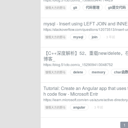
git
代码管理
git提交代码
·
慷慨大方的野马
mysql - Insert using LEFT JOIN and INNE
https://stackoverflow.com/questions/12073513/insert-usi
mysql
join
·
· 3 年前
慷慨大方的野马
【C++深度解析】52、重载new/delete
博客_
https://blog.51cto.com/u_15290941/3048752
delete
memory
char函
·
慷慨大方的野马
Tutorial: Create an Angular app that uses t
h code flow - Microsoft Entr
https://learn.microsoft.com/en-us/azure/active-director
angular
·
· 3 年前
慷慨大方的野马
1