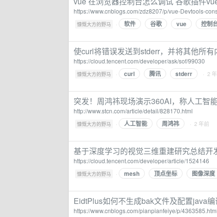
vue 在浏览器控制台怎么调试 谷歌插件vue D
https://www.cnblogs.com/zdz8207/p/vue-Devtools-cons
软件
谷歌
vue
控制
·
慷慨大方的野马
使curl将错误发送到stderr，并将其他所有
https://cloud.tencent.com/developer/ask/sof/99030
curl
腾讯
stderr
·
· 2 
慷慨大方的野马
突发！周鸿祎现场演示360AI，称人工
http://www.stcn.com/article/detail/828170.html
人工智能
周鸿祎
·
· 2 年前
慷慨大方的野马
基于深度学习的视觉三维重建研究总结开
https://cloud.tencent.com/developer/article/1524146
mesh
顶点坐标
图像深度
·
慷慨大方的野马
EidtPlus如何不生成bak文件及配置java编译和运
https://www.cnblogs.com/pianpianfeiye/p/4363585.htm