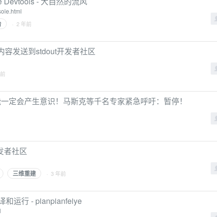
evtools - 大自然的流风
ole.html
台
· 2 年前
内容发送到stdout开发者社区
年前
智能一定会产生意识！马斯克等千名专家紧急呼吁：暂停！
发者社区
三维重建
· 3 年前
行 - pianpianfeiye
l