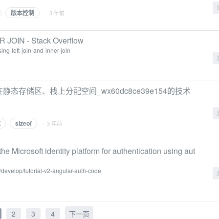
版本控制
· 3 年前
R JOIN - Stack Overflow
ng-left-join-and-inner-join
，在静态存储区、栈上分配空间_wx60dc8ce39e154的技术
数
sizeof
· 3 年前
he Microsoft identity platform for authentication using aut
y/develop/tutorial-v2-angular-auth-code
2
3
4
下一页