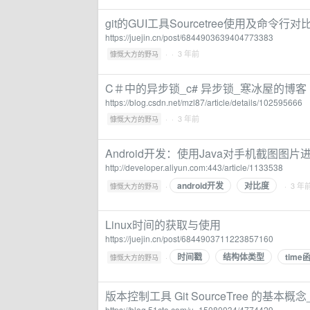
git的GUI工具Sourcetree使用及命令行对
https://juejin.cn/post/6844903639404773383
·
· 3 年前
慷慨大方的野马
C＃中的异步锁_c# 异步锁_寒冰屋的博客
https://blog.csdn.net/mzl87/article/details/102595666
·
· 3 年前
慷慨大方的野马
Android开发：使用Java对手机截图
http://developer.aliyun.com:443/article/1133538
android开发
对比度
·
· 3 年
慷慨大方的野马
Linux时间的获取与使用
https://juejin.cn/post/6844903711223857160
时间戳
结构体类型
time
·
慷慨大方的野马
版本控制工具 Git SourceTree 的基本概念
https://blog.51cto.com/u_15080034/4774429