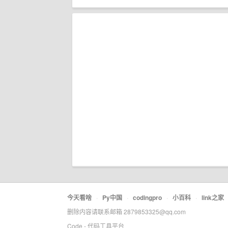
今天看啥
·
Py中国
·
codingpro
·
小百科
·
link之家
删除内容请联系邮箱 2879853325@qq.com
Code - 代码工具平台