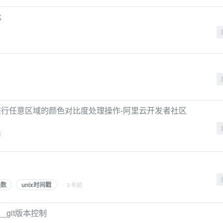
比
图片进行任意区域的颜色对比度处理操作-阿里云开发者社区
前
函数
unix时间戳
· 3 年前
__git版本控制