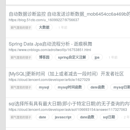
自动数据诊断监控 自动发送诊断数据_mob6454cc6a469
https://blog.51cto.com/u_16099227/9756637
大数据
·
· 1 年前
朝气蓬勃的镜子
Spring Data Jpa启动流程分析 - 逝痕枫舞
https://www.cnblogs.com/adroitwolf/p/16753851.html
博客园
spring自定义注解
jpa
·
· 1 年前
朝气蓬勃的镜子
[MySQL]更新时间（加上或者减去一段时间）开发者社区
https://cloud.tencent.com/developer/article/1627029
mysql
mysql时间函数
date函数
mysql日
·
朝气蓬勃的镜子
sql选择所有具有最大日期(即小于特定日期)的无子查询的
https://cloud.tencent.com/developer/ask/sof/106693154/answer/117327063
date
javascript
date函数
sql日期
·
· 2 
朝气蓬勃的镜子