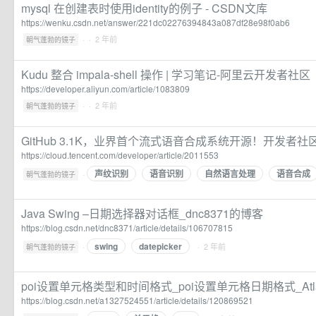
mysql 在创建表时使用identity的例子 - CSDN文库
https://wenku.csdn.net/answer/221dc02276394843a087df28e98f0ab6
·
· 2 年前
朝气蓬勃的镜子
Kudu 整合 impala-shell 操作 | 学习笔记-阿里云开发者社区
https://developer.aliyun.com/article/1083809
·
· 2 年前
朝气蓬勃的镜子
GitHub 3.1K，业界首个流式语音合成系统开源！开发者社
https://cloud.tencent.com/developer/article/2011553
声纹识别
语音识别
自然语言处理
语音合成
·
朝气蓬勃的镜子
Java Swing –日期选择器对话框_dnc8371的博客
https://blog.csdn.net/dnc8371/article/details/106707815
swing
datepicker
·
· 2 年前
朝气蓬勃的镜子
poi设置单元格类型和时间格式_poi设置单元格日期格式_Atlan
https://blog.csdn.net/a1327524551/article/details/120869521