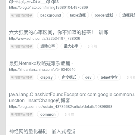
qt--样式表QSS__qt qss
https://blog.51cto.com/liming19680104/4970869
background
table边框
border虚线
边框背
·
朝气蓬勃的镜子
六大强度的心率区间，你不知道的秘密！_训练
http://www.sohu.com/a/322534197_738036
运动心率
最大心率
·
· 3 年前
朝气蓬勃的镜子
最强Netmiko攻略疑难杂症篇 -
https://zhuanlan.zhihu.com/p/546340640
display
命令模式
dev
telnet命令
·
· 3 年
朝气蓬勃的镜子
java.lang.ClassNotFoundException: com.google.common.ut
unction_InsistChange的博客
https://blog.csdn.net/weixin_43735682/article/details/90899898
common
·
· 3 年前
朝气蓬勃的镜子
神经网络量化基础 - 嵌入式视觉