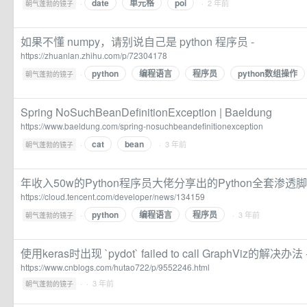
date
单元格
poi
·
· 2 年前
朝气蓬勃的镜子
如果不懂 numpy，请别说自己是 python 程序员 -
https://zhuanlan.zhihu.com/p/72304178
python
编程语言
程序员
python数组操作
·
朝气蓬勃的镜子
Spring NoSuchBeanDefinitionException | Baeldung
https://www.baeldung.com/spring-nosuchbeandefinitionexception
cat
bean
·
· 3 年前
朝气蓬勃的镜子
年收入50w的Python程序员大佬分享出的Python全套渗透
https://cloud.tencent.com/developer/news/134159
python
编程语言
程序员
·
· 3 年前
朝气蓬勃的镜子
使用keras时出现 `pydot` failed to call GraphViz的解决办
https://www.cnblogs.com/hutao722/p/9552246.html
·
· 3 年前
朝气蓬勃的镜子