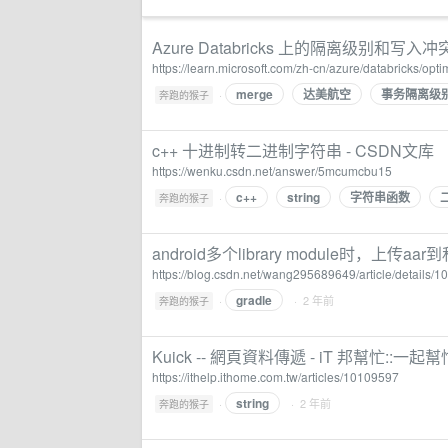
Azure Databricks 上的隔离级别和写入冲突 - Azu
https://learn.microsoft.com/zh-cn/azure/databricks/optim
merge
达美航空
事务隔离级
·
奔跑的猴子
c++ 十进制转二进制字符串 - CSDN文库
https://wenku.csdn.net/answer/5mcumcbu15
c++
string
字符串函数
·
奔跑的猴子
android多个library module时，上传a
https://blog.csdn.net/wang295689649/article/details/
gradle
·
· 2 年前
奔跑的猴子
Kuick -- 網頁資料傳遞 - iT 邦幫忙::
https://ithelp.ithome.com.tw/articles/10109597
string
·
· 2 年前
奔跑的猴子