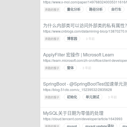
https://www.x-mol.com/paper/1497683240035311616/
量化分析
路径分析
自行车
·
奔跑的猴子
为什么内部类可以访问外部类的私有属性？ - de
https://www.cnblogs.com/datamining-bio/p/13870270.h
博客园
·
· 3 年前
奔跑的猴子
ApplyFilter 宏操作 | Microsoft Learn
https://learn.microsoft.com/zh-cn/office/client-develo
窗体
·
· 3 年前
奔跑的猴子
SpringBoot - @SpringBootTest加速单
https://blog.51cto.com/u_15239532/2835628
初始化
单元测试
·
· 3 年前
奔跑的猴子
MySQL关于日期为零值的处理
https://cloud.tencent.com/developer/article/1643993
mysql
mysql update语句
m
·
奔跑的猴子