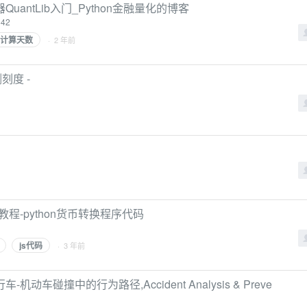
ntLib入门_Python金融量化的博客
642
计算天数
· 2 年前
右侧刻度 -
教程-python货币转换程序代码
js代码
· 3 年前
碰撞中的行为路径,Accident Analysis & Preve