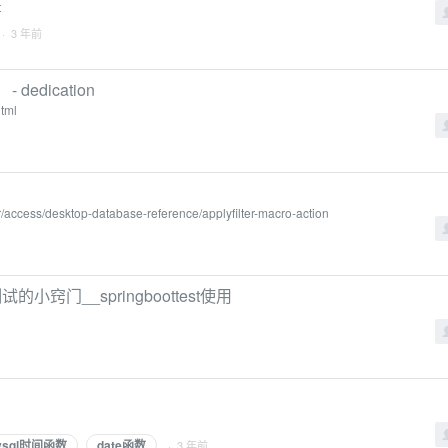
t
· 3 年前
dication
tml
per/access/desktop-database-reference/applyfilter-macro-action
元测试的小窍门__springboottest使用
ysql时间函数
date函数
· 3 年前