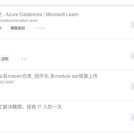
re Databricks | Microsoft Learn
izations/isolation-level
别
隔离级别
· 11 月前
二进制
· 1 年前
ar到私有maven仓库_组件化 多module aar增量上传
105219587
一起幫忙解決難題，拯救 IT 人的一天