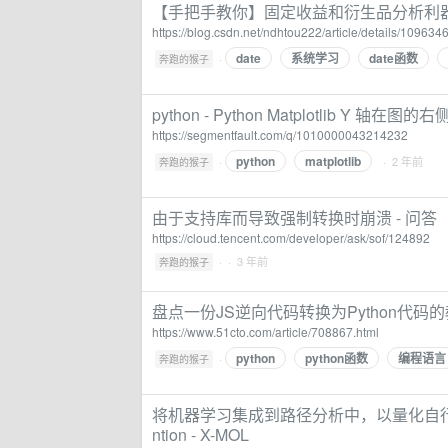
【手把手教你】固定收益和衍生品分析利器Qua
https://blog.csdn.net/ndhtou222/article/details/109634
date
系统学习
date函数
·
奔跑的猴子
python - Python Matplotlib Y 轴在图的
https://segmentfault.com/q/1010000043214232
python
matplotlib
·
· 2 年前
奔跑的猴子
由于支持库而导致强制转换时崩溃 - 问答
https://cloud.tencent.com/developer/ask/sof/124892
·
· 3 年前
奔跑的猴子
盘点一份JS逆向代码转换为Python代码的
https://www.51cto.com/article/708867.html
python
python函数
编程语言
·
奔跑的猴子
将机器学习集成到路径分析中，以量化自行车-机动车
ntion - X-MOL