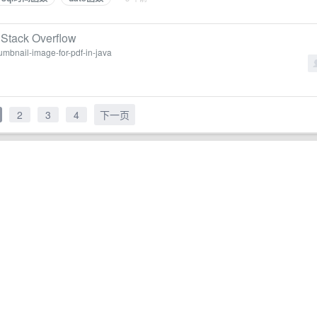
 Stack Overflow
umbnail-image-for-pdf-in-java
2
3
4
下一页