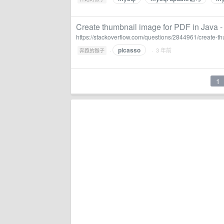
Create thumbnail image for PDF in Java -
https://stackoverflow.com/questions/2844961/create-th
picasso
·
· 3 年前
奔跑的猴子
1