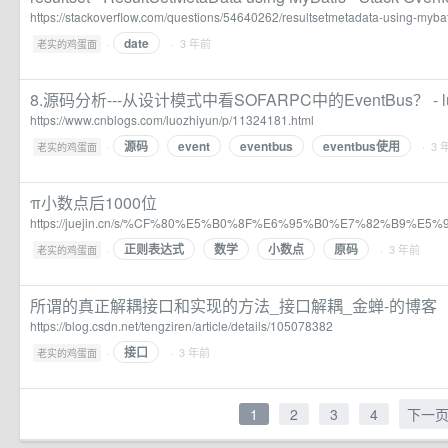
https://stackoverflow.com/questions/54640262/resultsetmetadata-using-mybat
date
·
· 3 年前
老实的鸡蛋面
8.源码分析---从设计模式中看SOFARPC中的EventBus？ - lu
https://www.cnblogs.com/luozhiyun/p/11324181.html
源码
event
eventbus
eventbus使用
·
· 3 
老实的鸡蛋面
π小数点后1000位
https://juejin.cn/s/%CF%80%E5%B0%8F%E6%95%B0%E7%82%B9%E
正则表达式
数学
小数点
原码
·
· 3 年前
老实的鸡蛋面
所谓的真正解耦接口和实现的方法_接口解耦_金蝉-的博客
https://blog.csdn.net/tengziren/article/details/105078382
接口
·
· 3 年前
老实的鸡蛋面
1
2
3
4
下一