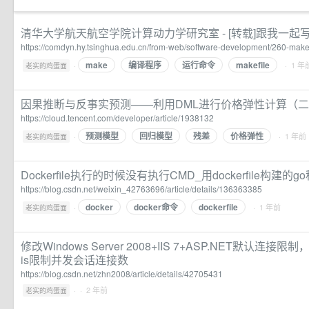
清华大学航天航空学院计算动力学研究室 - [转载]跟我一起写 Ma
https://comdyn.hy.tsinghua.edu.cn/from-web/software-development/260-make
make
编译程序
运行命令
makefile
·
· 1 年
老实的鸡蛋面
因果推断与反事实预测——利用DML进行价格弹性计算（
https://cloud.tencent.com/developer/article/1938132
预测模型
回归模型
残差
价格弹性
·
· 1 年前
老实的鸡蛋面
Dockerfile执行的时候没有执行CMD_用dockerfile构建的
https://blog.csdn.net/weixin_42763696/article/details/136363385
docker
docker命令
dockerfile
·
· 1 年前
老实的鸡蛋面
修改Windows Server 2008+IIS 7+ASP.NET默认连
is限制并发会话连接数
https://blog.csdn.net/zhn2008/article/details/42705431
·
· 2 年前
老实的鸡蛋面