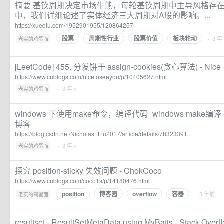
摘要 基钦周期决定市场牛熊，每轮基钦周期中主导风格存在
中，我们详细论述了实体经济三大周期对A股的影响。...
https://xueqiu.com/1952901955/120864257
股票
周期性行业
股票价值
板块轮动
·
· 3 
老实的鸡蛋面
[LeetCode] 455. 分发饼干 assign-cookies(贪心算法) - Nice
https://www.cnblogs.com/nicetoseeyou/p/10405627.html
·
· 3 年前
老实的鸡蛋面
windows 下使用make命令，编译代码_windows make编译_Ni
博客
https://blog.csdn.net/Nicholas_Liu2017/article/details/78323391
·
· 3 年前
老实的鸡蛋面
探究 position-sticky 失效问题 - ChokCoco
https://www.cnblogs.com/coco1s/p/14180476.html
position
博客园
overflow
容器
·
· 3 年前
老实的鸡蛋面
resultset - ResultSetMetaData using MyBatis - Stack Overf