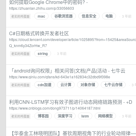
如何提取Google Chrome中的密码? -
https://zhuanlan.zhihu.com/p/33056603
mac
谷歌浏览器
信息安全
电脑
·
· 3 年前
老实的鸡蛋面
C#日期格式转换开发者社区
https://cloud.tencent.com/developer/article/1025895?from=15425&areaSou
Q_knm6y34ZorHw_R7
string
·
· 3 年前
老实的鸡蛋面
「android询问权限」相关问答|文档|产品|活动 - 七牛云
https://www.qiniu.com/qfans/kd-643e1a162834c32dbd9f398e
cdn加速
云计算
对象存储
七牛云存储
·
· 3
老实的鸡蛋面
利用CNN-LSTM学习有效子图进行动态网络链路预测 - +D
https://www.cnblogs.com/dong973711/p/14064187.html
博客园
深度学习
lstm
网络模型
·
· 3 年前
老实的鸡蛋面
【华泰金工林晓明团队】基钦周期视角下的行业轮动规律——每