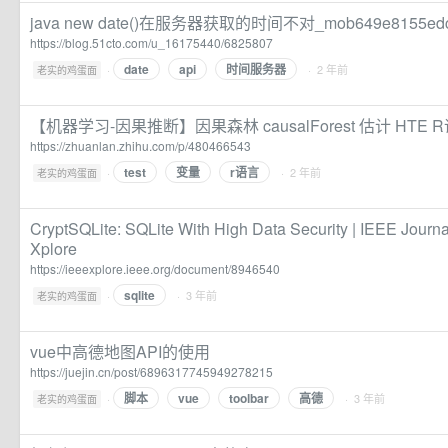
java new date()在服务器获取的时间不对_mob649e8155
https://blog.51cto.com/u_16175440/6825807
date
api
时间服务器
·
· 2 年前
老实的鸡蛋面
【机器学习-因果推断】因果森林 causalForest 估计 HTE 
https://zhuanlan.zhihu.com/p/480466543
test
变量
r语言
·
· 2 年前
老实的鸡蛋面
CryptSQLite: SQLite With High Data Security | IEEE Journ
Xplore
https://ieeexplore.ieee.org/document/8946540
sqlite
·
· 3 年前
老实的鸡蛋面
vue中高德地图API的使用
https://juejin.cn/post/6896317745949278215
脚本
vue
toolbar
高德
·
· 3 年前
老实的鸡蛋面