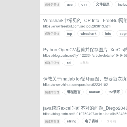
gcc
c++
文件目录
inclu
·
儒雅的煎饼
Wireshark中常见的TCP Info - FreeB
https://www.freebuf.com/sectool/283813.html
tcp
wireshark
info
seg
·
儒雅的煎饼
Python OpenCV裁剪并保存图片_XerCi
https://blog.csdn.net/lly1122334/article/details/10494
roi
·
· 3 年前
儒雅的煎饼
请教关于matlab for循环画图，想要每
https://www.zhihu.com/question/62234102
编程语言
matlab
for循环
·
儒雅的煎饼
java读取excel时间不对的问题_Diego20
https://blog.csdn.net/u010750497/article/details/5348
string
电子表格
·
· 3 年前
儒雅的煎饼