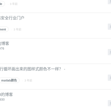
de
· 3 年前
uf网络安全行业门户
ment
· 3 年前
s的博客
5976
次执行循环画出来的图样式颜色不一样？ -
matlab颜色
· 3 年前
48的博客
6930