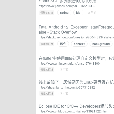
Spark SQL 多列聚合的几种方法
https://www.jianshu.com/p/890165d05f32
string
ids
·
· 2 年前
儒雅的煎饼
Fatal Android 12: Exception: startForegr
alse - Stack Overflow
https://stackoverflow.com/questions/70044393/fatal-a
软件
context
background
·
儒雅的煎饼
在flutter中使用tflite处理自定义
https://www.qiniu.com/qfans/qnso-57648400
·
· 3 年前
儒雅的煎饼
线上故障了！居然是因为Linux磁盘缓存机
https://zhuanlan.zhihu.com/p/357315882
·
· 3 年前
儒雅的煎饼
Eclipse IDE for C/C++ Developer
https://www.cnblogs.com/xi-jiajia/p/13921122.html