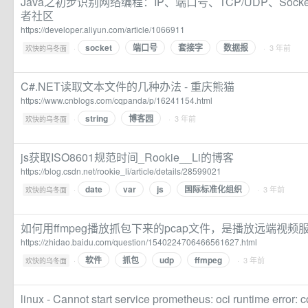
Java之初步识别网络编程：IP、端口号、TCP/UDP、Sock
者社区
https://developer.aliyun.com/article/1066911
socket
端口号
套接字
数据报
·
· 3 年前
欢快的乌冬面
C#.NET读取文本文件的几种办法 - 重庆熊猫
https://www.cnblogs.com/cqpanda/p/16241154.html
string
博客园
·
· 3 年前
欢快的乌冬面
js获取ISO8601规范时间_Rookie__Li的博客
https://blog.csdn.net/rookie_li/article/details/28599021
date
var
js
国际标准化组织
·
· 3 年前
欢快的乌冬面
如何用ffmpeg播放抓包下来的pcap文件，是播放远端视频
https://zhidao.baidu.com/question/1540224706466561627.html
软件
抓包
udp
ffmpeg
·
· 3 年前
欢快的乌冬面
linux - Cannot start service prometheus: oci runtime error: 