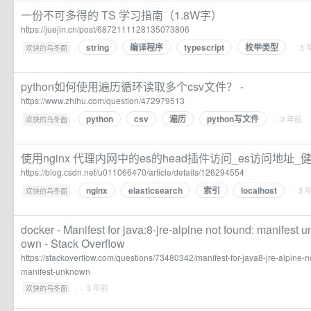
一份不可多得的 TS 学习指南（1.8W字）
https://juejin.cn/post/6872111128135073806
string
编译程序
typescript
枚举类型
·
· 3
欢快的乌冬面
python如何使用遍历循环读取多个csv文件？ -
https://www.zhihu.com/question/472979513
python
csv
遍历
python写文件
·
· 3 年前
欢快的乌冬面
使用nginx 代理内网中的es的head插件访问_es访问地
https://blog.csdn.net/u011066470/article/details/126294554
nginx
elasticsearch
索引
localhost
·
· 3 
欢快的乌冬面
docker - Manifest for java:8-jre-alpine not found: manifest
own - Stack Overflow
https://stackoverflow.com/questions/73480342/manifest-for-java8-jre-alpine
manifest-unknown
·
· 3 年前
欢快的乌冬面