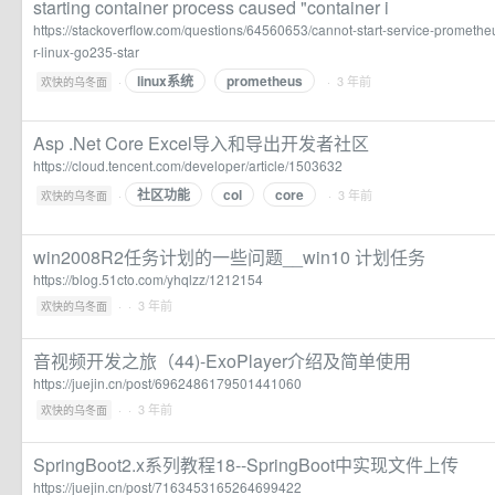
starting container process caused "container i
https://stackoverflow.com/questions/64560653/cannot-start-service-prometheu
r-linux-go235-star
linux系统
prometheus
·
· 3 年前
欢快的乌冬面
Asp .Net Core Excel导入和导出开发者社区
https://cloud.tencent.com/developer/article/1503632
社区功能
col
core
·
· 3 年前
欢快的乌冬面
win2008R2任务计划的一些问题__win10 计划任务
https://blog.51cto.com/yhqlzz/1212154
·
· 3 年前
欢快的乌冬面
音视频开发之旅（44)-ExoPlayer介绍及简单使用
https://juejin.cn/post/6962486179501441060
·
· 3 年前
欢快的乌冬面
SpringBoot2.x系列教程18--SpringBoot中实现文件上传
https://juejin.cn/post/7163453165264699422