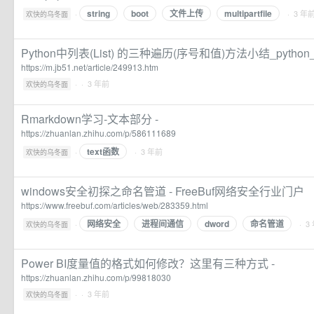
string
boot
文件上传
multipartfile
·
· 3 年
欢快的乌冬面
Python中列表(List) 的三种遍历(序号和值)方法小结_pytho
https://m.jb51.net/article/249913.htm
·
· 3 年前
欢快的乌冬面
Rmarkdown学习-文本部分 -
https://zhuanlan.zhihu.com/p/586111689
text函数
·
· 3 年前
欢快的乌冬面
windows安全初探之命名管道 - FreeBuf网络安全行业门户
https://www.freebuf.com/articles/web/283359.html
网络安全
进程间通信
dword
命名管道
·
· 3
欢快的乌冬面
Power BI度量值的格式如何修改？这里有三种方式 -
https://zhuanlan.zhihu.com/p/99818030
·
· 3 年前
欢快的乌冬面