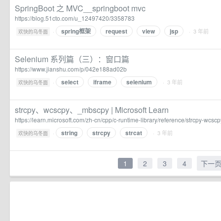
SpringBoot 之 MVC__springboot mvc
https://blog.51cto.com/u_12497420/3358783
spring框架
request
view
jsp
·
· 3 年前
欢快的乌冬面
Selenium 系列篇（三）：窗口篇
https://www.jianshu.com/p/042e188ad02b
select
iframe
selenium
·
· 3 年前
欢快的乌冬面
strcpy、wcscpy、_mbscpy | Microsoft Learn
https://learn.microsoft.com/zh-cn/cpp/c-runtime-library/reference/strcpy-wcs
string
strcpy
strcat
·
· 3 年前
欢快的乌冬面
1
2
3
4
下一