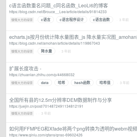
c语言函数重名问题_c同名函数_LeoLi6的博客
https://blog.csdn.net/Brouce__Lee/article/details/91814233
c语言
c语言程序设计
c语言函数
·
· 3 年前
慷慨大方的绿茶
echarts.js按月份统计降水量图表_js 降水量实况图_amoha
https://blog.csdn.net/amohan/article/details/119867043
降水量
·
· 3 年前
慷慨大方的绿茶
扩展长度攻击 -
https://zhuanlan.zhihu.com/p/44668032
data
哈希
hash函数
哈希值
·
· 3 年前
慷慨大方的绿茶
全国所有县的12.5m分辨率DEM数据制作与分享
https://juejin.cn/post/7014872491134812191
·
· 3 年前
慷慨大方的绿茶
如何用FFMPEG和Xfade将两个png转换为透明的webm视
https://www.qiniu.com/qfans/qnso-69602426