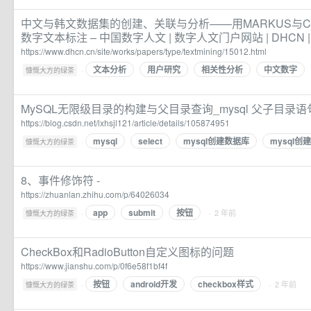
中文与韩文数据集的创建、关联与分析——用MARKUS与COM
数字文本标注 – 中国数字人文 | 数字人文门户网站 | DHCN | 
https://www.dhcn.cn/site/works/papers/type/textmining/15012.html
文本分析
用户研究
相关性分析
中文数字
·
慷慨大方的绿茶
MySQL无限级目录的构建与父目录查询_mysql 父子目录语
https://blog.csdn.net/lxhsjl121/article/details/105874951
mysql
select
mysql创建数据库
mysql创
·
慷慨大方的绿茶
8、事件修饰符 -
https://zhuanlan.zhihu.com/p/64026034
app
submit
按钮
·
· 2 年前
慷慨大方的绿茶
CheckBox和RadioButton自定义图标的问题
https://www.jianshu.com/p/0f6e58f1bf4f
按钮
android开发
checkbox样式
·
· 2 年前
慷慨大方的绿茶