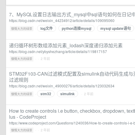
7、MySQL设置日志输出方式_mysql中sql语句如何在日记
https://blog.csdn.net/weixin_44234912/article/details/109095060
log文件
python连接mysql
mysql update语句
·
慷慨大方的绿茶
递归循环树形数组添加元素_lodash深度递归添加元素
https://blog.csdn.net/ybyshezhang/article/details/119817157
·
· 2 年前
慷慨大方的绿茶
STM32F103-CAN过滤模式配置及simulink自动代码生成与测试
过滤规则
https://blog.csdn.net/weixin_49000276/article/details/123032634
stm32
simulink
·
· 2 年前
慷慨大方的绿茶
How to create controls i.e button, checkbox, dropdown, tex
lus - CodeProject
https://www.codeproject.com/Questions/1240036/How-to-create-controls-i-e
·
· 2 年前
慷慨大方的绿茶