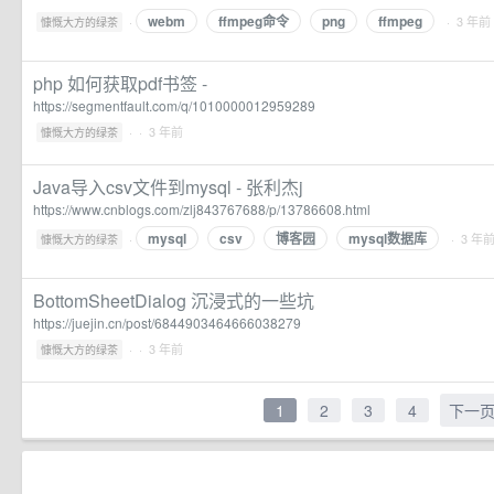
webm
ffmpeg命令
png
ffmpeg
·
· 3 年前
慷慨大方的绿茶
php 如何获取pdf书签 -
https://segmentfault.com/q/1010000012959289
·
· 3 年前
慷慨大方的绿茶
Java导入csv文件到mysql - 张利杰j
https://www.cnblogs.com/zlj843767688/p/13786608.html
mysql
csv
博客园
mysql数据库
·
· 3 年
慷慨大方的绿茶
BottomSheetDialog 沉浸式的一些坑
https://juejin.cn/post/6844903464666038279
·
· 3 年前
慷慨大方的绿茶
1
2
3
4
下一