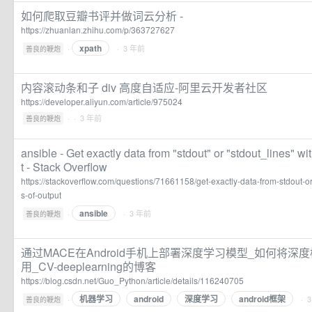
如何爬取豆瓣书评并做词云分析 -
https://zhuanlan.zhihu.com/p/363727627
xpath
·
· 3 年前
善良的鞭炮
内容滚动条和子 div 高度自适应-阿里云开发者社区
https://developer.aliyun.com/article/975024
·
· 3 年前
善良的鞭炮
ansible - Get exactly data from "stdout" or "stdout_lines" w
t - Stack Overflow
https://stackoverflow.com/questions/71661158/get-exactly-data-from-stdout-or
s-of-output
ansible
·
· 3 年前
善良的鞭炮
通过MACE在Android手机上部署深度学习模型_如何将深度
用_CV-deeplearning的博客
https://blog.csdn.net/Guo_Python/article/details/116240705
机器学习
android
深度学习
android框架
·
· 
善良的鞭炮