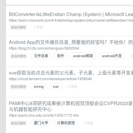
BitConverter.IsLittleEndian Champ (System) | Microsoft Le
https://learn.microsoft.com/fr-fr/dotnet/api/system.bitconverter.islittleendian?v
·
· 2 年前
善良的鞭炮
Android App的文件缓存目录_想要我的财宝吗？不给你！
https://blog.51cto.com/xichenguan/5802504
文件目录
软件
android框架
android开发
·
· 
善良的鞭炮
vue获取当前点击元素的父元素、子元素、上级元素等开发
https://cloud.tencent.com/developer/article/1939546
string
vue
·
· 2 年前
善良的鞭炮
PAMI中心8项研究成果被计算机视觉顶级会议CVPR2023
与机器智能研究中心
https://pami.xmu.edu.cn/info/1003/1772.htm
厦门大学
计算机视觉
·
· 3 年前
善良的鞭炮