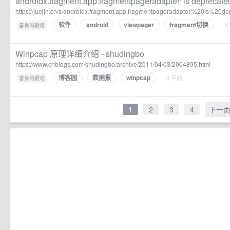
androidx.fragment.app.fragmentpageradapter' is deprecate
https://juejin.cn/s/androidx.fragment.app.fragmentpageradapter'%20is%20
软件
android
viewpager
fragment切换
·
· 3
善良的鞭炮
Winpcap 原理详细介绍 - shudingbo
https://www.cnblogs.com/shudingbo/archive/2011/04/03/2004895.html
博客园
数据报
winpcap
·
· 3 年前
善良的鞭炮
1
2
3
4
下一