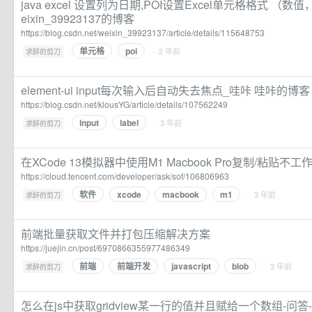
java excel 设置列为日期,POI设置Excel单元格格式 （
eixin_39923137的博客
https://blog.csdn.net/weixin_39923137/article/details/115648753
单元格
poi
·
· 2 年前
求醉的剪刀
element-ui input每次输入后自动失去焦点_哇咔 哇咔的博客
https://blog.csdn.net/klousYG/article/details/107562249
input
label
·
· 3 年前
求醉的剪刀
在XCode 13模拟器中使用M1 Macbook Pro复制/粘贴不工作
https://cloud.tencent.com/developer/ask/sof/106806963
软件
xcode
macbook
m1
·
· 3 年前
求醉的剪刀
前端批量获取文件并打包压缩解决方案
https://juejin.cn/post/6970866355977486349
前端
前端开发
javascript
blob
·
· 3 年前
求醉的剪刀
怎么在js中获取gridview某一行的值并且赋给一个数组-问