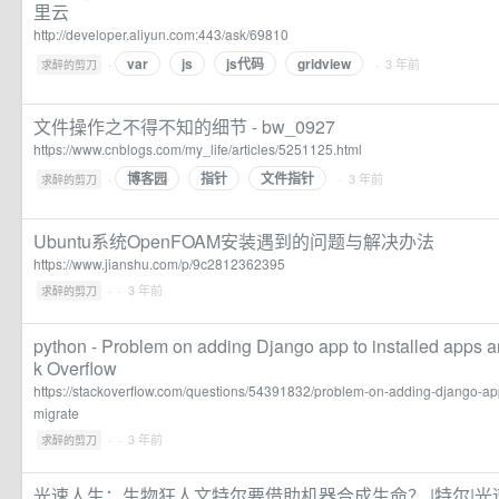
里云
http://developer.aliyun.com:443/ask/69810
var
js
js代码
gridview
·
· 3 年前
求醉的剪刀
文件操作之不得不知的细节 - bw_0927
https://www.cnblogs.com/my_life/articles/5251125.html
博客园
指针
文件指针
·
· 3 年前
求醉的剪刀
Ubuntu系统OpenFOAM安装遇到的问题与解决办法
https://www.jianshu.com/p/9c2812362395
·
· 3 年前
求醉的剪刀
python - Problem on adding Django app to installed apps an
k Overflow
https://stackoverflow.com/questions/54391832/problem-on-adding-django-app
migrate
·
· 3 年前
求醉的剪刀
光速人生：生物狂人文特尔要借助机器合成生命？ |特尔|光