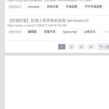
https://blog.csdn.net/weixin_39538607/article/details/110120697
simulink
系统仿真
传递函数
开环传递函数
·
·
求醉的剪刀
【前端财富】前端工程师装机指南 (windows10)
https://juejin.cn/post/7109637714479153188
编辑器
前端开发
typescript
js格式化
·
· 3 年
求醉的剪刀
1
2
3
4
下一