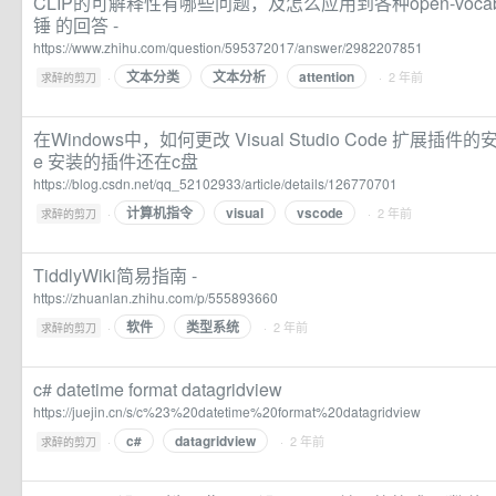
CLIP的可解释性有哪些问题，及怎么应用到各种open-vocabu
锤 的回答 -
https://www.zhihu.com/question/595372017/answer/2982207851
文本分类
文本分析
attention
·
· 2 年前
求醉的剪刀
在Windows中，如何更改 Visual Studio Code 扩展插件
e 安装的插件还在c盘
https://blog.csdn.net/qq_52102933/article/details/126770701
计算机指令
visual
vscode
·
· 2 年前
求醉的剪刀
TiddlyWiki简易指南 -
https://zhuanlan.zhihu.com/p/555893660
软件
类型系统
·
· 2 年前
求醉的剪刀
c# datetime format datagridview
https://juejin.cn/s/c%23%20datetime%20format%20datagridview
c#
datagridview
·
· 2 年前
求醉的剪刀