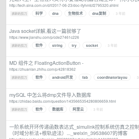
http://tech.sina.com.cn/d/f/2017-06-23/doc-ifyhmtcf2795320.shtml
科学
dna
生物技术
dna复制
·
· 3 年前
求醉的剪刀
Java socket详解,看这一篇就够了
https://www.jianshu.com/p/cde27461c226
软件
string
try
socket
·
· 3 年前
求醉的剪刀
MD 组件之 FloatingActionButton -
https://zhuanlan.zhihu.com/p/42818362
软件
android开发
fab
coordinatorlayou
·
· 
求醉的剪刀
mySQL 中怎么将dmp文件导入数据库
https://zhidao.baidu.com/question/1435665354280806659.html
软件
数据库
阿里云
·
· 3 年前
求醉的剪刀
一阶系统开环传递函数表达式_simulink控制系统仿真之
（时域分析法+根轨迹法）..._weixin_39538607的博客