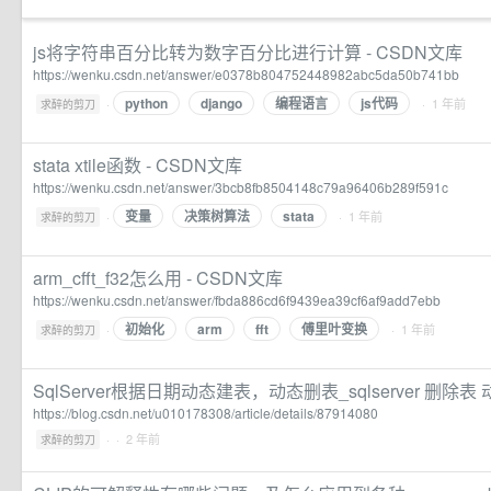
js将字符串百分比转为数字百分比进行计算 - CSDN文库
https://wenku.csdn.net/answer/e0378b804752448982abc5da50b741bb
python
django
编程语言
js代码
·
· 1 年前
求醉的剪刀
stata xtile函数 - CSDN文库
https://wenku.csdn.net/answer/3bcb8fb8504148c79a96406b289f591c
变量
决策树算法
stata
·
· 1 年前
求醉的剪刀
arm_cfft_f32怎么用 - CSDN文库
https://wenku.csdn.net/answer/fbda886cd6f9439ea39cf6af9add7ebb
初始化
arm
fft
傅里叶变换
·
· 1 年前
求醉的剪刀
SqlServer根据日期动态建表，动态删表_sqlserver 删除表
https://blog.csdn.net/u010178308/article/details/87914080
·
· 2 年前
求醉的剪刀