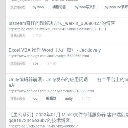
python
编程语言
python写文件
python for循环
·
愤怒的风衣
ofstream奇怪问题解决方法_weixin_30696427的博客
https://blog.csdn.net/weixin_30696427/article/details/96781001
·
· 3 年前
愤怒的风衣
Excel VBA 操作 Word（入门篇） - Jacklovely
https://www.cnblogs.com/Jacklovely/p/6582668.html
vba
·
· 3 年前
愤怒的风衣
Unity编辑器崩溃 / Unity发布的应用闪退——各个平台上的error
aAI
https://www.cnblogs.com/AlphaAI/articles/7218929.html
log
编辑器
unity
·
· 3 年前
愤怒的风衣
【愚公系列】2022年01月 MinIO文件存储服务器-客户端创建和
qq61972345e36b7的技术博客_
https://blog.51cto.com/u_15437432/4993517