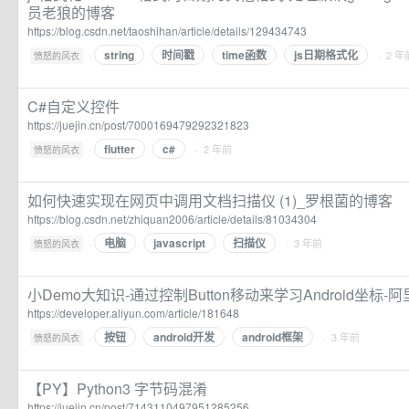
员老狼的博客
https://blog.csdn.net/taoshihan/article/details/129434743
string
时间戳
time函数
js日期格式化
·
· 2 年
愤怒的风衣
C#自定义控件
https://juejin.cn/post/7000169479292321823
flutter
c#
·
· 2 年前
愤怒的风衣
如何快速实现在网页中调用文档扫描仪 (1)_罗根菌的博客
https://blog.csdn.net/zhiquan2006/article/details/81034304
电脑
javascript
扫描仪
·
· 3 年前
愤怒的风衣
小Demo大知识-通过控制Button移动来学习Android坐标
https://developer.aliyun.com/article/181648
按钮
android开发
android框架
·
· 3 年前
愤怒的风衣
【PY】Python3 字节码混淆
https://juejin.cn/post/7143110497951285256