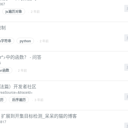
8067
js遍历对象
· 2 年前
进制
on字符串
python
· 2 年前
char*>中的函数？ - 问答
6
ar函数
· 2 年前
算法篇）开发者社区
?areaSource=&traceId=
历
后序遍历
· 3 年前
将 DINO 扩展到开集目标检测_呆呆的猫的博客
95817