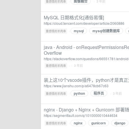
图像融合
·
· 3 年前
重感情的羊肉串
MySQL 日期格式化[通俗易懂]
https://cloud.tencent.com/developer/article/2060886
mysql
mysql创建数据库
·
重感情的羊肉串
java - Android - onRequestPermissionsResu
Overflow
https://stackoverflow.com/questions/66551781/android
·
· 3 年前
重感情的羊肉串
装上这10个vscode插件，python才是
https://www.jianshu.com/p/a6478cb67c63
python
程序员
·
· 3 年前
重感情的羊肉串
nginx - Django + Nginx + Gunicorn 部署
https://segmentfault.com/q/1010000010444634
nginx
gunicorn
django
·
重感情的羊肉串