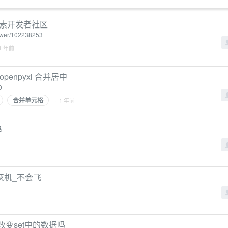
元素开发者社区
nswer/102238253
1 年前
penpyxl 合并居中
0
合并单元格
· 1 年前
串
- 灰机_不会飞
接改变set中的数据吗