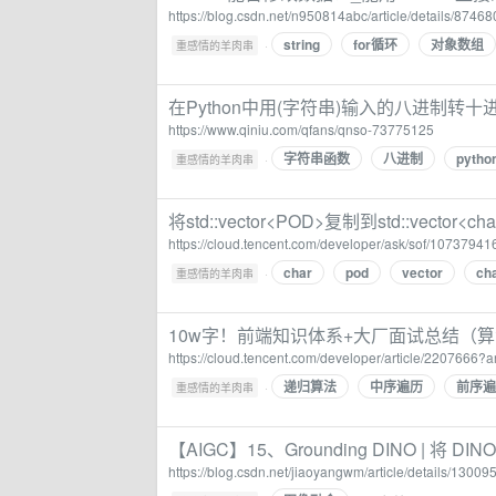
https://blog.csdn.net/n950814abc/article/details/8746
string
for循环
对象数组
·
重感情的羊肉串
在Python中用(字符串)输入的八进制转十
https://www.qiniu.com/qfans/qnso-73775125
字符串函数
八进制
pyth
·
重感情的羊肉串
将std::vector<POD>复制到std::vector<
https://cloud.tencent.com/developer/ask/sof/10737941
char
pod
vector
ch
·
重感情的羊肉串
10w字！前端知识体系+大厂面试总结（
https://cloud.tencent.com/developer/article/2207666
递归算法
中序遍历
前序遍
·
重感情的羊肉串
【AIGC】15、Grounding DINO | 
https://blog.csdn.net/jiaoyangwm/article/details/1300