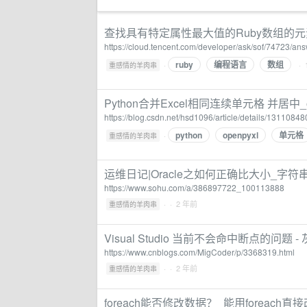
查找具有特定属性最大值的Ruby数组的
https://cloud.tencent.com/developer/ask/sof/74723/a
ruby
编程语言
数组
·
· 
重感情的羊肉串
Python合并Excel相同连续单元格 并居中_o
https://blog.csdn.net/hsd1096/article/details/13110848
python
openpyxl
单元格
·
重感情的羊肉串
运维日记|Oracle之如何正确比大小_字符
https://www.sohu.com/a/386897722_100113888
·
· 2 年前
重感情的羊肉串
Visual Studio 当前不会命中断点的问题 
https://www.cnblogs.com/MigCoder/p/3368319.html
·
· 2 年前
重感情的羊肉串
foreach能否修改数据？_能用foreach直