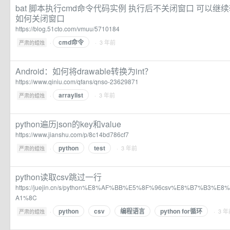
bat 脚本执行cmd命令代码实例 执行后不关闭窗口 可以继续
如何关闭窗口
https://blog.51cto.com/vmuu/5710184
cmd命令
·
· 3 年前
严肃的蜡烛
Android：如何将drawable转换为int？
https://www.qiniu.com/qfans/qnso-23629871
arraylist
·
· 3 年前
严肃的蜡烛
python遍历json的key和value
https://www.jianshu.com/p/8c14bd786cf7
python
test
·
· 3 年前
严肃的蜡烛
python读取csv跳过一行
https://juejin.cn/s/python%E8%AF%BB%E5%8F%96csv%E8%B7%B3%
A1%8C
python
csv
编程语言
python for循环
·
· 3 
严肃的蜡烛