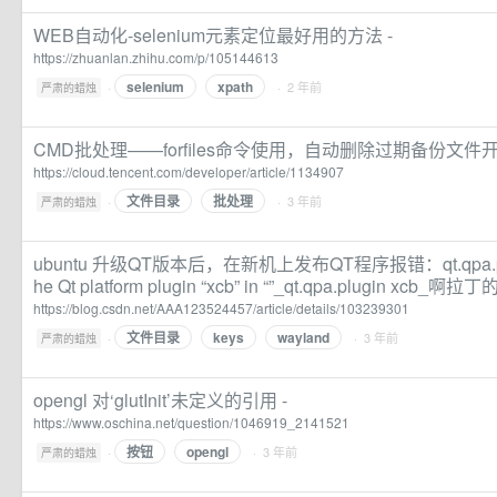
WEB自动化-selenium元素定位最好用的方法 -
https://zhuanlan.zhihu.com/p/105144613
selenium
xpath
·
· 2 年前
严肃的蜡烛
CMD批处理——forfiles命令使用，自动删除过期备份文件
https://cloud.tencent.com/developer/article/1134907
文件目录
批处理
·
· 3 年前
严肃的蜡烛
ubuntu 升级QT版本后，在新机上发布QT程序报错：qt.qpa.plugin:
he Qt platform plugin “xcb” in “”_qt.qpa.plugin xcb
https://blog.csdn.net/AAA123524457/article/details/103239301
文件目录
keys
wayland
·
· 3 年前
严肃的蜡烛
opengl 对‘glutInit’未定义的引用 -
https://www.oschina.net/question/1046919_2141521
按钮
opengl
·
· 3 年前
严肃的蜡烛