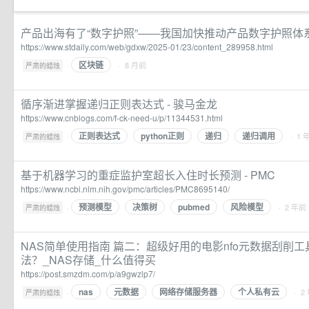
​产品出海有了“数字护照”——我国加快推动产品数字护照体
https://www.stdaily.com/web/gdxw/2025-01/23/content_289958.html
区块链
·
· 8 月前
严肃的蜡烛
循序渐进掌握递归正则表达式 - 骏马金龙
https://www.cnblogs.com/f-ck-need-u/p/11344531.html
正则表达式
python正则
递归
递归调用
·
· 1 
严肃的蜡烛
基于机器学习的重症监护室超长入住时长预测 - PMC
https://www.ncbi.nlm.nih.gov/pmc/articles/PMC8695140/
预测模型
决策树
pubmed
风险模型
·
· 2 年前
严肃的蜡烛
NAS简单使用指南 篇二：超级好用的电影nfo元数据刮削工
法？_NAS存储_什么值得买
https://post.smzdm.com/p/a9gwzlp7/
nas
元数据
网络存储服务器
个人私有云
·
· 2
严肃的蜡烛