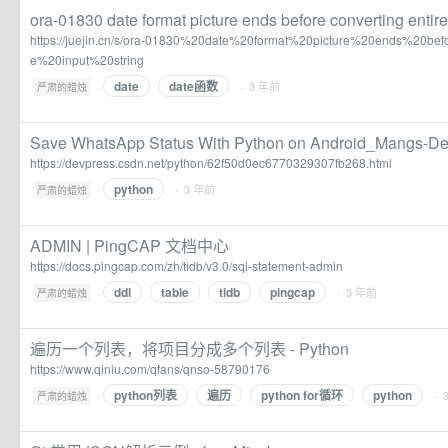
ora-01830 date format picture ends before converting entire 
https://juejin.cn/s/ora-01830%20date%20format%20picture%20ends%20bef
e%20input%20string
date
date函数
·
· 3 年前
严肃的蜡烛
Save WhatsApp Status With Python on Android_Mang
https://devpress.csdn.net/python/62f50d0ec6770329307fb268.html
python
·
· 3 年前
严肃的蜡烛
ADMIN | PingCAP 文档中心
https://docs.pingcap.com/zh/tidb/v3.0/sql-statement-admin
ddl
table
tidb
pingcap
·
· 3 年前
严肃的蜡烛
遍历一个列表，将项目分成多个列表 - Python
https://www.qiniu.com/qfans/qnso-58790176
python列表
遍历
python for循环
python
·
· 
严肃的蜡烛